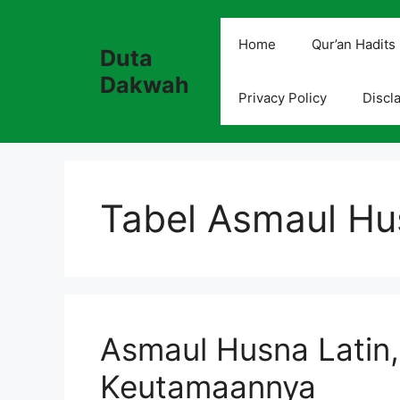
Skip
to
Home
Qur’an Hadits
Duta
content
Dakwah
Privacy Policy
Discl
Tabel Asmaul Hu
Asmaul Husna Latin
Keutamaannya