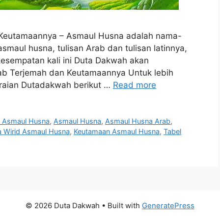
 Keutamaannya – Asmaul Husna adalah nama-
smaul husna, tulisan Arab dan tulisan latinnya,
 kesempatan kali ini Duta Dakwah akan
ab Terjemah dan Keutamaannya Untuk lebih
raian Dutadakwah berikut …
Read more
i Asmaul Husna
,
Asmaul Husna
,
Asmaul Husna Arab
,
a Wirid Asmaul Husna
,
Keutamaan Asmaul Husna
,
Tabel
© 2026 Duta Dakwah
• Built with
GeneratePress