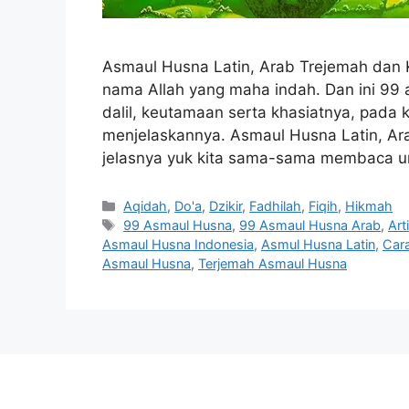
Asmaul Husna Latin, Arab Trejemah dan
nama Allah yang maha indah. Dan ini 99 a
dalil, keutamaan serta khasiatnya, pada
menjelaskannya. Asmaul Husna Latin, Ar
jelasnya yuk kita sama-sama membaca u
Categories
Aqidah
,
Do'a
,
Dzikir
,
Fadhilah
,
Fiqih
,
Hikmah
Tags
99 Asmaul Husna
,
99 Asmaul Husna Arab
,
Art
Asmaul Husna Indonesia
,
Asmul Husna Latin
,
Car
Asmaul Husna
,
Terjemah Asmaul Husna