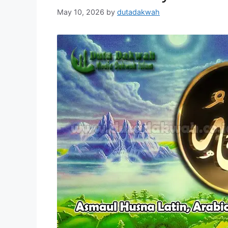
May 10, 2026
by
dutadakwah