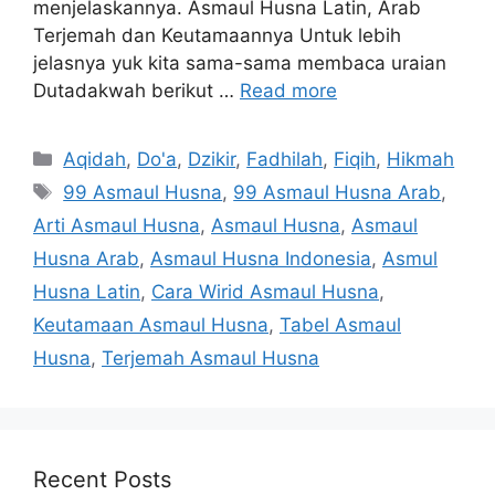
menjelaskannya. Asmaul Husna Latin, Arab
Terjemah dan Keutamaannya Untuk lebih
jelasnya yuk kita sama-sama membaca uraian
Dutadakwah berikut …
Read more
Categories
Aqidah
,
Do'a
,
Dzikir
,
Fadhilah
,
Fiqih
,
Hikmah
Tags
99 Asmaul Husna
,
99 Asmaul Husna Arab
,
Arti Asmaul Husna
,
Asmaul Husna
,
Asmaul
Husna Arab
,
Asmaul Husna Indonesia
,
Asmul
Husna Latin
,
Cara Wirid Asmaul Husna
,
Keutamaan Asmaul Husna
,
Tabel Asmaul
Husna
,
Terjemah Asmaul Husna
Recent Posts