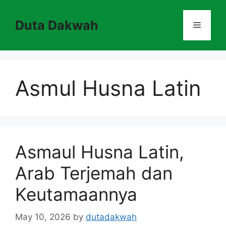
Skip
to
Duta Dakwah
Menu
content
Asmul Husna Latin
Asmaul Husna Latin,
Arab Terjemah dan
Keutamaannya
May 10, 2026
by
dutadakwah