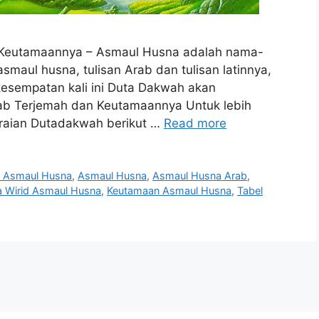
 Keutamaannya – Asmaul Husna adalah nama-
smaul husna, tulisan Arab dan tulisan latinnya,
 kesempatan kali ini Duta Dakwah akan
ab Terjemah dan Keutamaannya Untuk lebih
raian Dutadakwah berikut …
Read more
i Asmaul Husna
,
Asmaul Husna
,
Asmaul Husna Arab
,
a Wirid Asmaul Husna
,
Keutamaan Asmaul Husna
,
Tabel