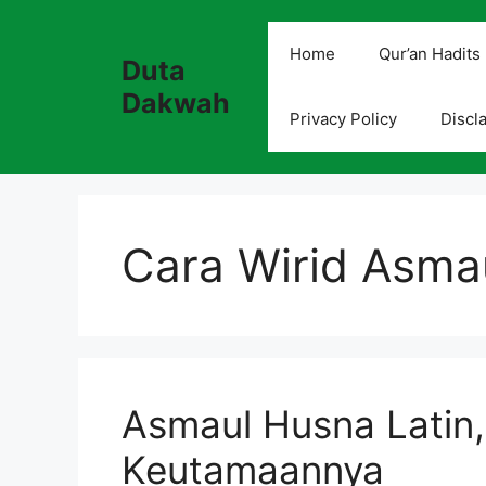
Skip
to
Home
Qur’an Hadits
Duta
content
Dakwah
Privacy Policy
Discl
Cara Wirid Asma
Asmaul Husna Latin
Keutamaannya