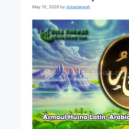
May 10, 2026
by
dutadakwah