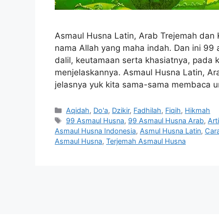
Asmaul Husna Latin, Arab Trejemah dan
nama Allah yang maha indah. Dan ini 99 a
dalil, keutamaan serta khasiatnya, pada
menjelaskannya. Asmaul Husna Latin, Ar
jelasnya yuk kita sama-sama membaca u
Categories
Aqidah
,
Do'a
,
Dzikir
,
Fadhilah
,
Fiqih
,
Hikmah
Tags
99 Asmaul Husna
,
99 Asmaul Husna Arab
,
Art
Asmaul Husna Indonesia
,
Asmul Husna Latin
,
Car
Asmaul Husna
,
Terjemah Asmaul Husna