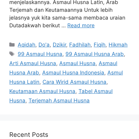
menjelaskannya. Asmaul Husna Latin, Arab
Terjemah dan Keutamaannya Untuk lebih
jelasnya yuk kita sama-sama membaca uraian
Dutadakwah berikut …
Read more
Categories
Aqidah
,
Do'a
,
Dzikir
,
Fadhilah
,
Fiqih
,
Hikmah
Tags
99 Asmaul Husna
,
99 Asmaul Husna Arab
,
Arti Asmaul Husna
,
Asmaul Husna
,
Asmaul
Husna Arab
,
Asmaul Husna Indonesia
,
Asmul
Husna Latin
,
Cara Wirid Asmaul Husna
,
Keutamaan Asmaul Husna
,
Tabel Asmaul
Husna
,
Terjemah Asmaul Husna
Recent Posts