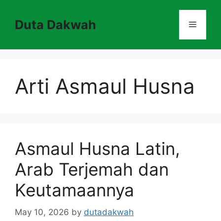
Skip
to
Duta Dakwah
Menu
content
Arti Asmaul Husna
Asmaul Husna Latin,
Arab Terjemah dan
Keutamaannya
May 10, 2026
by
dutadakwah