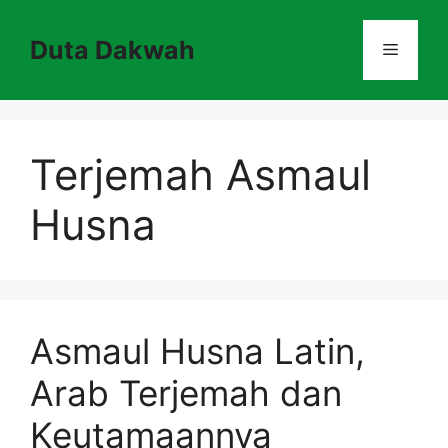
Skip
to
Duta Dakwah
Menu
content
Terjemah Asmaul
Husna
Asmaul Husna Latin,
Arab Terjemah dan
Keutamaannya