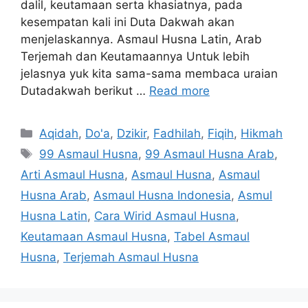
dalil, keutamaan serta khasiatnya, pada
kesempatan kali ini Duta Dakwah akan
menjelaskannya. Asmaul Husna Latin, Arab
Terjemah dan Keutamaannya Untuk lebih
jelasnya yuk kita sama-sama membaca uraian
Dutadakwah berikut …
Read more
Categories
Aqidah
,
Do'a
,
Dzikir
,
Fadhilah
,
Fiqih
,
Hikmah
Tags
99 Asmaul Husna
,
99 Asmaul Husna Arab
,
Arti Asmaul Husna
,
Asmaul Husna
,
Asmaul
Husna Arab
,
Asmaul Husna Indonesia
,
Asmul
Husna Latin
,
Cara Wirid Asmaul Husna
,
Keutamaan Asmaul Husna
,
Tabel Asmaul
Husna
,
Terjemah Asmaul Husna