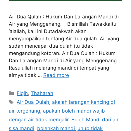
Air Dua Qulah : Hukum Dan Larangan Mandi di
Air yang Menggenang. – Bismillah Tawakkaltu
‘alallah, kali ini Dutadakwah akan
menyampaikan tentang Air dua qulah. Air yang
sudah mencapai dua qulah itu tidak
mengandung kotoran. Air Dua Qulah : Hukum
Dan Larangan Mandi di Air yang Menggenang
Rasulullah melarang mandi di tempat yang
airnya tidak …
Read more
Categories
Fiqih
,
Thaharah
Tags
Air Dua Qulah
,
akalah larangan kencing di
air tergenang
,
apakah boleh mandi wajib
dengan air tidak mengalir
,
Boleh Mandi dari air
sisa mandi
,
bolehkah mandi junub tidak