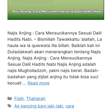
Najis Anjing : Cara Mensucikannya Sesuai Dalil
Hadits Nabi. – Bismillah Tawakkaltu ‘alallah, La
haula wa la quwwata illa billah. Baiklah kali ini
Dutadakwah akan menerangkan tentang Najis
Anjing. Najis Anjing : Cara Mensucikannya
Sesuai Dalil Hadits Nabi Najis Anjing adalah
najis Mugholladzoh, yakni najis berat. Badah-
badahan yang dijilat anjing itu tidak bisa suci
kecuali …
Read more
Categories
Fiqih
,
Thaharah
Tags
Air kencing bayi laki-laki
,
cara