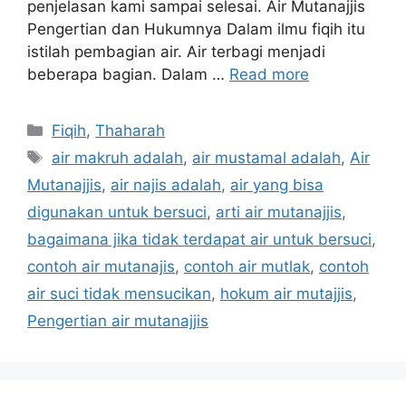
penjelasan kami sampai selesai. Air Mutanajjis
Pengertian dan Hukumnya Dalam ilmu fiqih itu
istilah pembagian air. Air terbagi menjadi
beberapa bagian. Dalam …
Read more
Categories
Fiqih
,
Thaharah
Tags
air makruh adalah
,
air mustamal adalah
,
Air
Mutanajjis
,
air najis adalah
,
air yang bisa
digunakan untuk bersuci
,
arti air mutanajjis
,
bagaimana jika tidak terdapat air untuk bersuci
,
contoh air mutanajis
,
contoh air mutlak
,
contoh
air suci tidak mensucikan
,
hokum air mutajjis
,
Pengertian air mutanajjis