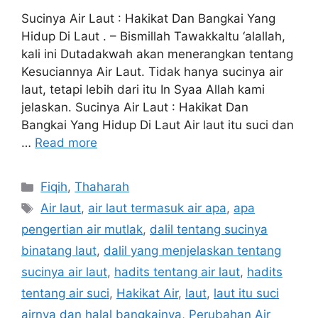
Sucinya Air Laut : Hakikat Dan Bangkai Yang
Hidup Di Laut . – Bismillah Tawakkaltu ‘alallah,
kali ini Dutadakwah akan menerangkan tentang
Kesuciannya Air Laut. Tidak hanya sucinya air
laut, tetapi lebih dari itu In Syaa Allah kami
jelaskan. Sucinya Air Laut : Hakikat Dan
Bangkai Yang Hidup Di Laut Air laut itu suci dan
…
Read more
Categories
Fiqih
,
Thaharah
Tags
Air laut
,
air laut termasuk air apa
,
apa
pengertian air mutlak
,
dalil tentang sucinya
binatang laut
,
dalil yang menjelaskan tentang
sucinya air laut
,
hadits tentang air laut
,
hadits
tentang air suci
,
Hakikat Air
,
laut
,
laut itu suci
airnya dan halal bangkainya
,
Perubahan Air