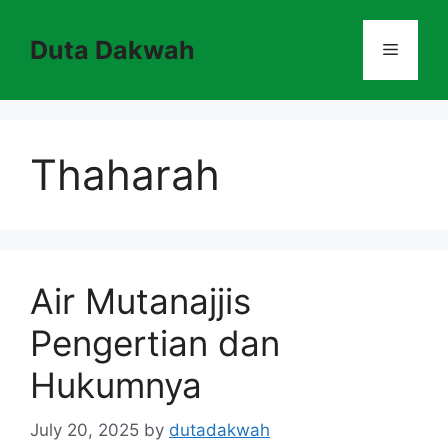
Skip
to
Duta Dakwah
Menu
content
Thaharah
Air Mutanajjis
Pengertian dan
Hukumnya
July 20, 2025
by
dutadakwah