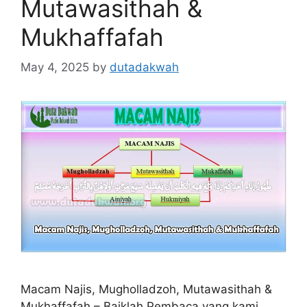
Mutawasithah &
Mukhaffafah
May 4, 2025
by
dutadakwah
Macam Najis, Mugholladzoh, Mutawasithah &
Mukhaffafah – Baiklah Pembaca yang kami