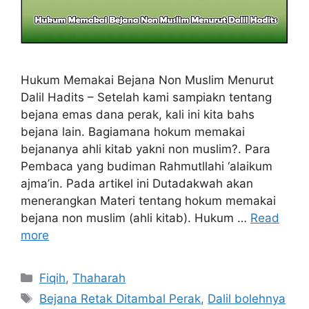
Hukum Memakai Bejana Non Muslim Menurut
Dalil Hadits – Setelah kami sampiakn tentang
bejana emas dana perak, kali ini kita bahs
bejana lain. Bagiamana hokum memakai
bejananya ahli kitab yakni non muslim?. Para
Pembaca yang budiman Rahmutllahi ‘alaikum
ajma’in. Pada artikel ini Dutadakwah akan
menerangkan Materi tentang hokum memakai
bejana non muslim (ahli kitab). Hukum …
Read
more
Categories
Fiqih
,
Thaharah
Tags
Bejana Retak Ditambal Perak
,
Dalil bolehnya