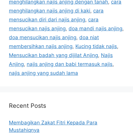
menghilangkan najis anjing dengan tanah
,
cara
menghilangkan najis anjing di kaki
,
cara
mensucikan diri dari najis anjing
,
cara
mensucikan najis anjing
,
doa mandi najis anjing
,
doa mensucikan najis anjing
,
doa niat
membersihkan najis anjing
,
Kucing tidak najis
,
Mensucikan badah yang dijilat Anjing
,
Najis
Anjing
,
najis anjing dan babi termasuk najis
,
najis anjing yang sudah lama
Recent Posts
Membagikan Zakat Fitri Kepada Para
Mustahiqnya