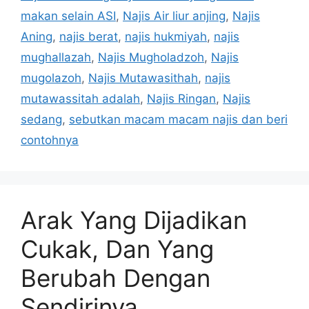
makan selain ASI
,
Najis Air liur anjing
,
Najis
Aning
,
najis berat
,
najis hukmiyah
,
najis
mughallazah
,
Najis Mugholadzoh
,
Najis
mugolazoh
,
Najis Mutawasithah
,
najis
mutawassitah adalah
,
Najis Ringan
,
Najis
sedang
,
sebutkan macam macam najis dan beri
contohnya
Arak Yang Dijadikan
Cukak, Dan Yang
Berubah Dengan
Sendirinya