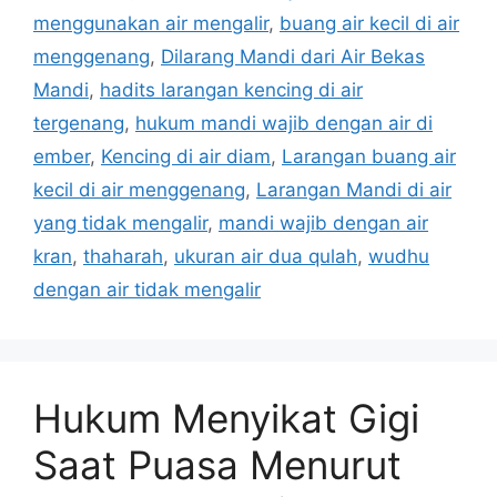
menggunakan air mengalir
,
buang air kecil di air
menggenang
,
Dilarang Mandi dari Air Bekas
Mandi
,
hadits larangan kencing di air
tergenang
,
hukum mandi wajib dengan air di
ember
,
Kencing di air diam
,
Larangan buang air
kecil di air menggenang
,
Larangan Mandi di air
yang tidak mengalir
,
mandi wajib dengan air
kran
,
thaharah
,
ukuran air dua qulah
,
wudhu
dengan air tidak mengalir
Hukum Menyikat Gigi
Saat Puasa Menurut