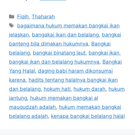
Categories
Fiqih
,
Thaharah
Tags
bagaimana hukum memakan bangkai ikan
jelaskan
,
bangakai ikan dan belalang
,
bangkai
banteng bila dimakan hukumnya
,
Bangkai
belalang
,
bangkai binatang laut
,
bangkai ikan
,
bangkai ikan dan belalang hukumnya
,
Bangkai
Yang Halal
,
daging babi haram dikonsumsi
karena
,
hadits tentang halalnya bangkai ikan
dan belalang
,
hokum hati
,
hukum darah
,
hukum
jantung
,
hukum memakan bangkai al
mauqudzah adalah
,
hukum memakan bangkai
belalang adalah
,
kenapa bangkai belalang halal