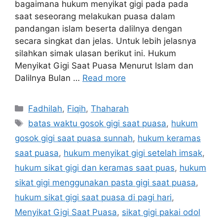
bagaimana hukum menyikat gigi pada pada
saat seseorang melakukan puasa dalam
pandangan islam beserta dalilnya dengan
secara singkat dan jelas. Untuk lebih jelasnya
silahkan simak ulasan berikut ini. Hukum
Menyikat Gigi Saat Puasa Menurut Islam dan
Dalilnya Bulan …
Read more
Categories
Fadhilah
,
Fiqih
,
Thaharah
Tags
batas waktu gosok gigi saat puasa
,
hukum
gosok gigi saat puasa sunnah
,
hukum keramas
saat puasa
,
hukum menyikat gigi setelah imsak
,
hukum sikat gigi dan keramas saat puas
,
hukum
sikat gigi menggunakan pasta gigi saat puasa
,
hukum sikat gigi saat puasa di pagi hari
,
Menyikat Gigi Saat Puasa
,
sikat gigi pakai odol