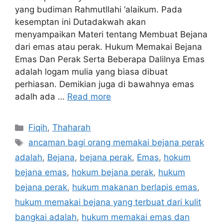
yang budiman Rahmutllahi ‘alaikum. Pada
kesemptan ini Dutadakwah akan
menyampaikan Materi tentang Membuat Bejana
dari emas atau perak. Hukum Memakai Bejana
Emas Dan Perak Serta Beberapa Dalilnya Emas
adalah logam mulia yang biasa dibuat
perhiasan. Demikian juga di bawahnya emas
adalh ada …
Read more
Categories
Fiqih
,
Thaharah
Tags
ancaman bagi orang memakai bejana perak
adalah
,
Bejana
,
bejana perak
,
Emas
,
hokum
bejana emas
,
hokum bejana perak
,
hukum
bejana perak
,
hukum makanan berlapis emas
,
hukum memakai bejana yang terbuat dari kulit
bangkai adalah
,
hukum memakai emas dan