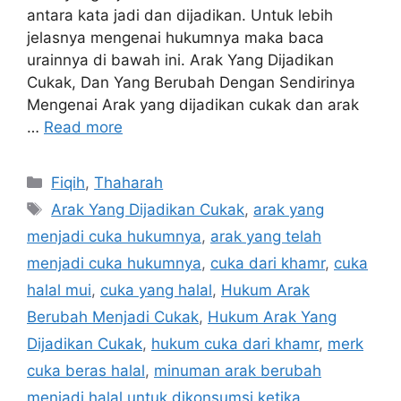
antara kata jadi dan dijadikan. Untuk lebih
jelasnya mengenai hukumnya maka baca
urainnya di bawah ini. Arak Yang Dijadikan
Cukak, Dan Yang Berubah Dengan Sendirinya
Mengenai Arak yang dijadikan cukak dan arak
…
Read more
Categories
Fiqih
,
Thaharah
Tags
Arak Yang Dijadikan Cukak
,
arak yang
menjadi cuka hukumnya
,
arak yang telah
menjadi cuka hukumnya
,
cuka dari khamr
,
cuka
halal mui
,
cuka yang halal
,
Hukum Arak
Berubah Menjadi Cukak
,
Hukum Arak Yang
Dijadikan Cukak
,
hukum cuka dari khamr
,
merk
cuka beras halal
,
minuman arak berubah
menjadi halal untuk dikonsumsi ketika