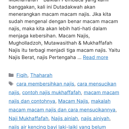
banggakan, kali ini Dutadakwah akan
menerangkan macam macam najis. Jika kita
sudah mengenal dengan benar macam macam
najis, maka kita akan lebih hati-hati dalam
menjaga kebersihan. Macam Najis,
Mugholladzoh, Mutawasithah & Mukhaffafah
Najis itu terbagi menjadi tiga macam najis. Yaitu
Najis Berat, najis Pertengaha …
Read more
Categories
Fiqih
,
Thaharah
Tags
cara membersihkan najis
,
cara mensucikan
najis
,
contoh najis mukhaffafah
,
macam macam
najis dan contohnya
,
Macam Najis
,
makalah
macam macam najis dan cara mensucikannya
,
Naji Mukhaffafah
,
Najis ainiah
,
najis ainiyah
,
najis air kencing bayi laki-laiki yang belum