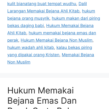
kulit bianatang buat tempat wudhu
,
Dalil
Larangan Memakai Bejana Ahli Kitab
,
hukum
bejana orang musyrik
,
hukum makan dari piring
bekas daging babi
,
Hukum Memakai Bejana
Ahli Kitab
,
hukum memakai bejana emas dan
perak
,
Hukum Memakai Bejana Non Muslim
,
hukum wadah ahli kitab
,
kalau bekas piring
yang dipakai orang Kristen
,
Memakai Bejana
Non Muslim
Hukum Memakai
Bejana Emas Dan