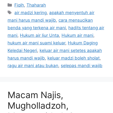
Categories
Fiqih
,
Thaharah
Tags
air madzi kering
,
apakah menyentuh air
mani harus mandi wajib
,
cara mensucikan
benda yang terkena air mani
,
hadits tentang air
mani
,
Hukum air liur Unta
,
Hukum air mani
,
hukum air mani suami keluar
,
Hukum Daging
Keledai Negeri
,
keluar air mani setetes apakah
harus mandi wajib
,
keluar madzi boleh sholat
,
ragu air mani atau bukan
,
selepas mandi wajib
Macam Najis,
Mugholladzoh,