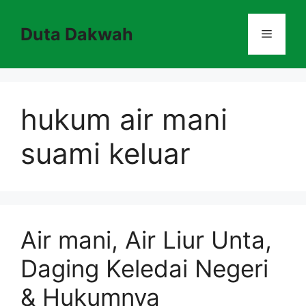
Skip
to
Duta Dakwah
Menu
content
hukum air mani
suami keluar
Air mani, Air Liur Unta,
Daging Keledai Negeri
& Hukumnya