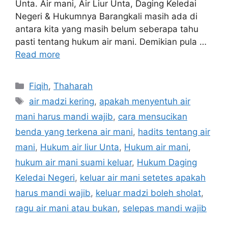
Unta. Air mani, Air Liur Unta, Daging Keledai
Negeri & Hukumnya Barangkali masih ada di
antara kita yang masih belum seberapa tahu
pasti tentang hukum air mani. Demikian pula …
Read more
Categories
Fiqih
,
Thaharah
Tags
air madzi kering
,
apakah menyentuh air
mani harus mandi wajib
,
cara mensucikan
benda yang terkena air mani
,
hadits tentang air
mani
,
Hukum air liur Unta
,
Hukum air mani
,
hukum air mani suami keluar
,
Hukum Daging
Keledai Negeri
,
keluar air mani setetes apakah
harus mandi wajib
,
keluar madzi boleh sholat
,
ragu air mani atau bukan
,
selepas mandi wajib