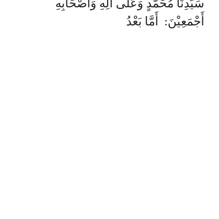
سَيِّدِنَا مُحَمَّدٍ وَعَلَى آلِهِ وَأَصْحَابِهِ
أَجْمَعِيْنَ: أَمَّا بَعْدُ