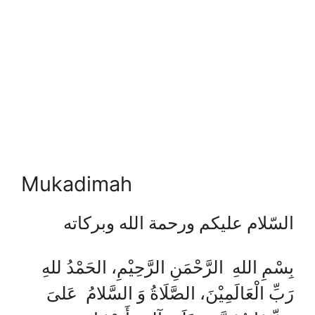
Mukadimah
السّلام عليكم ورحمة الله وبركاته
بِسْمِ اللهِ الرَّحْمَنِ الرَّحِيْمِ، الحَمْدُ للهِ
رَبِّ الْعَالَمِيْنَ، الصَّلَاةُ وَ السَّلامُ عَلىَ