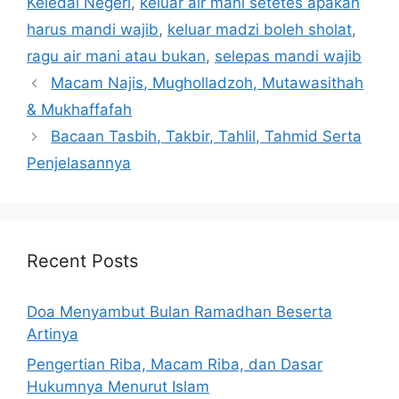
Keledai Negeri
,
keluar air mani setetes apakah
harus mandi wajib
,
keluar madzi boleh sholat
,
ragu air mani atau bukan
,
selepas mandi wajib
Macam Najis, Mugholladzoh, Mutawasithah
& Mukhaffafah
Bacaan Tasbih, Takbir, Tahlil, Tahmid Serta
Penjelasannya
Recent Posts
Doa Menyambut Bulan Ramadhan Beserta
Artinya
Pengertian Riba, Macam Riba, dan Dasar
Hukumnya Menurut Islam