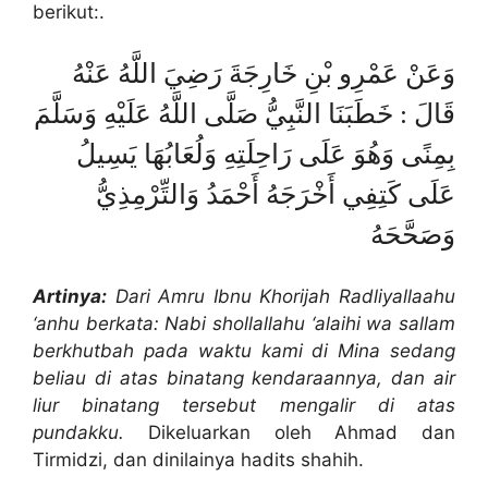
berikut:.
وَعَنْ عَمْرِو بْنِ خَارِجَةَ رَضِيَ اللَّهُ عَنْهُ
قَالَ : خَطَبَنَا النَّبِيُّ صَلَّى اللَّهُ عَلَيْهِ وَسَلَّمَ
بِمِنًى وَهُوَ عَلَى رَاحِلَتِهِ وَلُعَابُهَا يَسِيلُ
عَلَى كَتِفِي أَخْرَجَهُ أَحْمَدُ وَالتِّرْمِذِيُّ
وَصَحَّحَهُ
Artinya:
Dari Amru Ibnu Khorijah Radliyallaahu
‘anhu berkata: Nabi shollallahu ‘alaihi wa sallam
berkhutbah pada waktu kami di Mina sedang
beliau di atas binatang kendaraannya, dan air
liur binatang tersebut mengalir di atas
pundakku.
Dikeluarkan oleh Ahmad dan
Tirmidzi, dan dinilainya hadits shahih.