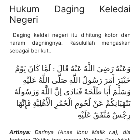
Hukum Daging Keledai
Negeri
Daging keldai negeri itu dihitung kotor dan
haram dagningnya. Rasulullah mengaskan
sebagai berikut:.
وَعَنْهُ رَضِيَ اللَّهُ عَنْهُ قَالَ : لَمَّا كَانَ يَوْمُ
خَيْبَرَ أَمَرَ رَسُولُ اللَّهِ صَلَّى اللَّهُ عَلَيْهِ
وَسَلَّمَ أَبَا طَلْحَةَ فَنَادَى إنَّ اللَّهَ وَرَسُولَهُ
يَنْهَيَانِكُمْ عَنْ لُحُومِ الْحُمُرِ الْأَهْلِيَّةِ فَإِنَّهَا
رِجْسٌ مُتَّفَقٌ عَلَيْهِ
Artinya:
Darinya (Anas Ibnu Malik r.a), dia