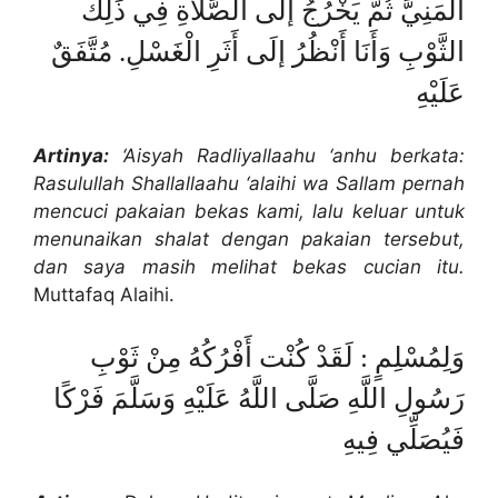
الْمَنِيَّ ثُمَّ يَخْرُجُ إلَى الصَّلَاةِ فِي ذَلِكَ
الثَّوْبِ وَأَنَا أَنْظُرُ إلَى أَثَرِ الْغَسْلِ. مُتَّفَقٌ
عَلَيْهِ
Artinya:
‘Aisyah Radliyallaahu ‘anhu berkata:
Rasulullah Shallallaahu ‘alaihi wa Sallam pernah
mencuci pakaian bekas kami, lalu keluar untuk
menunaikan shalat dengan pakaian tersebut,
dan saya masih melihat bekas cucian itu.
Muttafaq Alaihi.
وَلِمُسْلِمٍ : لَقَدْ كُنْت أَفْرُكُهُ مِنْ ثَوْبِ
رَسُولِ اللَّهِ صَلَّى اللَّهُ عَلَيْهِ وَسَلَّمَ فَرْكًا
فَيُصَلِّي فِيهِ