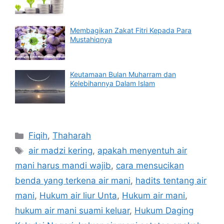
Membagikan Zakat Fitri Kepada Para
Mustahiqnya
Keutamaan Bulan Muharram dan
Kelebihannya Dalam Islam
Categories
Fiqih
,
Thaharah
Tags
air madzi kering
,
apakah menyentuh air
mani harus mandi wajib
,
cara mensucikan
benda yang terkena air mani
,
hadits tentang air
mani
,
Hukum air liur Unta
,
Hukum air mani
,
hukum air mani suami keluar
,
Hukum Daging