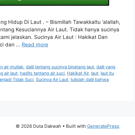
g Hidup Di Laut . – Bismillah Tawakkaltu ‘alallah,
ntang Kesuciannya Air Laut. Tidak hanya sucinya
h kami jelaskan. Sucinya Air Laut : Hakikat Dan
uci dan …
Read more
n air mutlak
,
dalil tentang sucinya binatang laut
,
dalil yang
g air laut
,
hadits tentang air suci
,
Hakikat Air
,
laut
,
laut itu
njadi Tidak Suci
,
Sucinya Air Laut
,
tulislah dalil bahwa
© 2026 Duta Dakwah
• Built with
GeneratePress