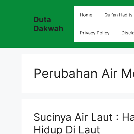
Skip
to
Home
Qur’an Hadits
Duta
content
Dakwah
Privacy Policy
Discl
Perubahan Air Me
Sucinya Air Laut : 
Hidup Di Laut