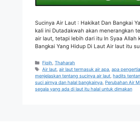
Sucinya Air Laut : Hakikat Dan Bangkai Yan
kali ini Dutadakwah akan menerangkan te
air laut, tetapi lebih dari itu In Syaa Alla
Bangkai Yang Hidup Di Laut Air laut itu s
Categories
Fiqih
,
Thaharah
Tags
Air laut
,
air laut termasuk air apa
,
apa pengertia
menjelaskan tentang sucinya air laut
,
hadits tentan
suci airnya dan halal bangkainya
,
Perubahan Air Me
segala yang ada di laut itu halal untuk dimakan