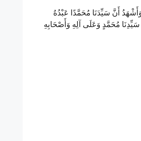
َشْهَدُ أَنَّ سَيِّدَنَا مُحَمَّدًا عَبْدُهُ
ِّدِنَا مُحَمَّدٍ وَعَلَى آلِهِ وَأَصْحَابِهِ