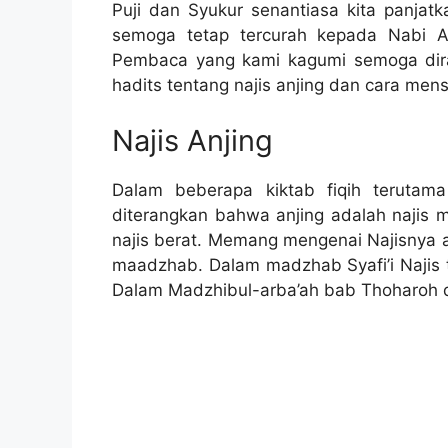
Puji dan Syukur senantiasa kita panjatk
semoga tetap tercurah kepada Nabi A
Pembaca yang kami kagumi semoga dirah
hadits tentang najis anjing dan cara men
Najis Anjing
Dalam beberapa kiktab fiqih terutam
diterangkan bahwa anjing adalah najis m
najis berat. Memang mengenai Najisnya a
maadzhab. Dalam madzhab Syafi’i Najis t
Dalam Madzhibul-arba’ah bab Thoharoh d