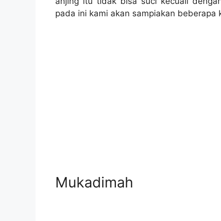
anjing itu tidak bisa suci kecuali den
pada ini kami akan sampiakan beberapa ke
Mukadimah