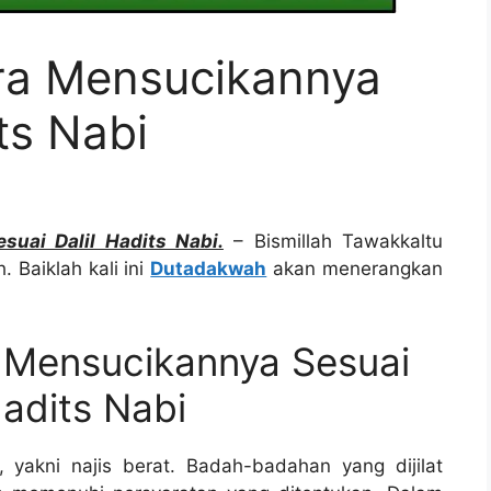
ara Mensucikannya
ts Nabi
suai Dalil Hadits Nabi.
– Bismillah Tawakkaltu
. Baiklah kali ini
Dutadakwah
akan menerangkan
a Mensucikannya Sesuai
Hadits Nabi
, yakni najis berat. Badah-badahan yang dijilat