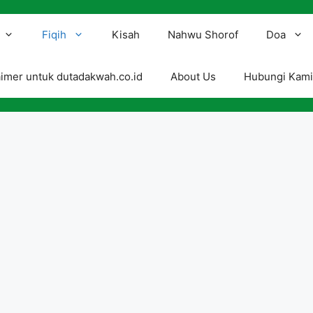
Fiqih
Kisah
Nahwu Shorof
Doa
aimer untuk dutadakwah.co.id
About Us
Hubungi Kam