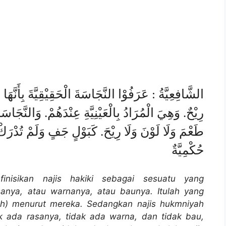
الشَّافِعِيَّةُ : عَرَفُوْا النَّجَاسَةَ الْحَقِيْقِيَّةَ بِأَنَّهَا 
رِيْحٌ. وَهِيَ الْمُرَادُ بِالْعَيْنِيَّةِ عِنْدَهُمْ. وَالنَّجَاسَةُ 
طَعْمَ وَلَا لَوْنَ وَلَا رِيْحَ. كَبَوْلٍ جَفٍ وَلَمْ تُدْرَك
حُكْمِيَّةٌ
nisikan najis hakiki sebagai sesuatu yang
anya, atau warnanya, atau baunya. Itulah yang
yah) menurut mereka. Sedangkan najis hukmniyah
k ada rasanya, tidak ada warna, dan tidak bau,