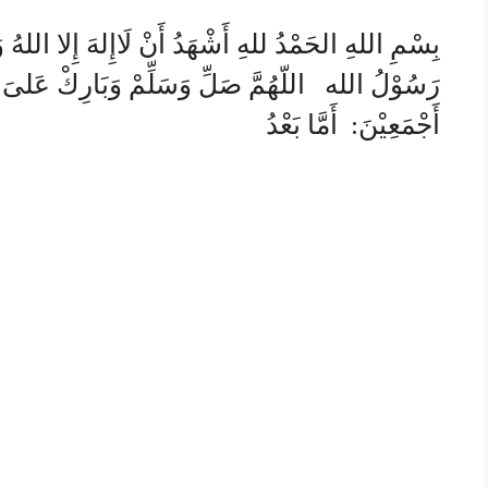
بِسْمِ اللهِ الحَمْدُ للهِ أَشْهَدُ أَنْ لَاإِلهَ إِلا اللهُ وَأ
رَسُوْلُ الله اللّهُمَّ صَلِّ وَسَلِّمْ وَبَارِكْ عَلىَ سَي
أَجْمَعِيْنَ: أَمَّا بَعْدُ