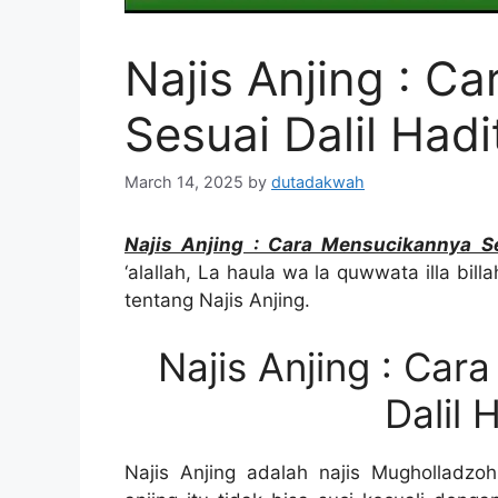
Najis Anjing : C
Sesuai Dalil Hadi
March 14, 2025
by
dutadakwah
Najis Anjing : Cara Mensucikannya Se
‘alallah, La haula wa la quwwata illa billah
tentang Najis Anjing.
Najis Anjing : Car
Dalil 
Najis Anjing adalah najis Mugholladzoh