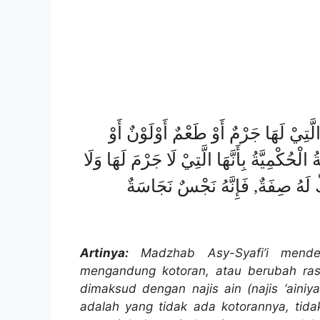
الَّتِيْ لَهَا جَرْمٌ أَوْ طَعْمٌ أَوْلَوْنٌ أَوْ
الْحُكْمِيَّةُ بِأَنَّهَا الَّتِيْ لَا جَرْمَ لَهَا وَلَا
ْ لَهُ صِفَةٌ, فَإِنَّهُ نَجْسٌ نَجَاسَةٌ
Artinya:
Madzhab Asy-Syafi’i mendefi
mengandung kotoran, atau berubah ras
dimaksud dengan najis ain (najis ‘aini
adalah yang tidak ada kotorannya, tida