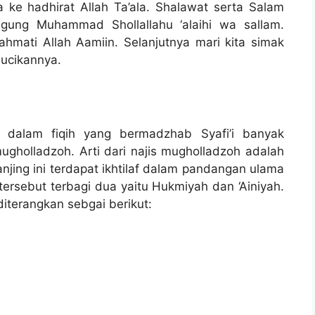
a ke hadhirat Allah Ta’ala. Shalawat serta Salam
gung Muhammad Shollallahu ‘alaihi wa sallam.
mati Allah Aamiin. Selanjutnya mari kita simak
sucikannya.
a dalam fiqih yang bermadzhab Syafi’i banyak
ugholladzoh. Arti dari najis mugholladzoh adalah
njing ini terdapat ikhtilaf dalam pandangan ulama
ersebut terbagi dua yaitu Hukmiyah dan ‘Ainiyah.
iterangkan sebgai berikut: