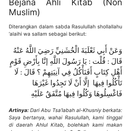
Bejana Ahli Kitab (Non
Muslim)
Diterangkan dalam sabda Rasulullah shollallahu
‘alaihi wa sallam sebagai berikut:
وَعَنْ أَبِي ثَعْلَبَةَ الْخُشَنِيِّ رَضِيَ اللَّهُ عَنْهُ
قَالَ : قُلْت : يَا رَسُولَ اللَّهِ إنَّا بِأَرْضِ قَوْمٍ
أَهْلِ كِتَابٍ أَفَنَأْكُلُ فِي آنِيَتِهِمْ ؟ قَالَ : لَا
تَأْكُلُوا فِيهَا إلَّا أَنْ لَا تَجِدُوا غَيْرَهَا
فَاغْسِلُوهَا وَكُلُوا فِيهَا مُتَّفَقٌ عَلَيْهِ
Artinya:
Dari Abu Tsa’labah al-Khusniy berkata:
Saya bertanya, wahai Rasulullah, kami tinggal
di daerah Ahlul Kitab, bolehkah kami makan