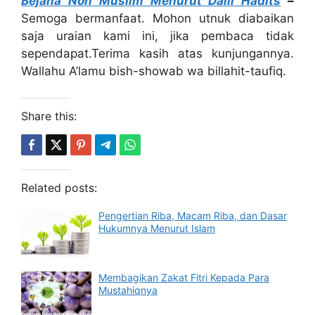
Bejana Non Muslim Menurut Dalil Hadits
–
Semoga bermanfaat. Mohon utnuk diabaikan
saja uraian kami ini, jika pembaca tidak
sependapat.Terima kasih atas kunjungannya.
Wallahu A’lamu bish-showab wa billahit-taufiq.
Share this:
Related posts:
Pengertian Riba, Macam Riba, dan Dasar
Hukumnya Menurut Islam
Membagikan Zakat Fitri Kepada Para
Mustahiqnya