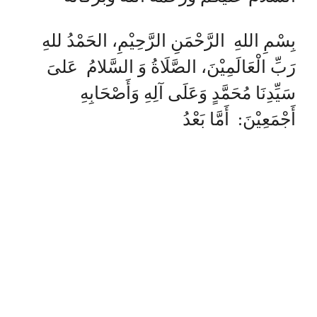
بِسْمِ اللهِ الرَّحْمَنِ الرَّحِيْمِ، الحَمْدُ للهِ
رَبِّ الْعَالَمِيْنَ، الصَّلَاةُ وَ السَّلامُ عَلىَ
سَيِّدِنَا مُحَمَّدٍ وَعَلَى آلِهِ وَأَصْحَابِهِ
أَجْمَعِيْنَ: أَمَّا بَعْدُ