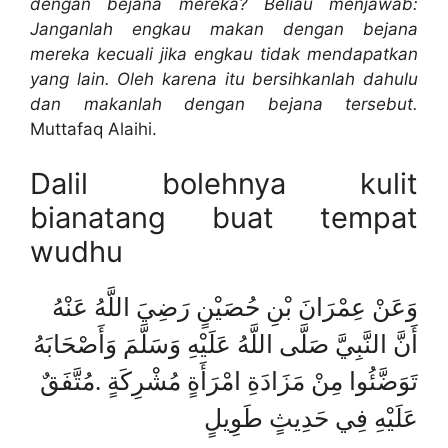
dengan bejana mereka? Beliau menjawab:
Janganlah engkau makan dengan bejana
mereka kecuali jika engkau tidak mendapatkan
yang lain. Oleh karena itu bersihkanlah dahulu
dan makanlah dengan bejana tersebut.
Muttafaq Alaihi.
Dalil bolehnya kulit
bianatang buat tempat
wudhu
وَعَنْ عِمْرَانَ بْنِ حُصَيْنٍ رَضِيَ اللَّهُ عَنْهُ
أَنَّ النَّبِيَّ صَلَّى اللَّهُ عَلَيْهِ وَسَلَّمَ وَأَصْحَابَهُ
تَوَضَّئُوا مِنْ مَزَادَةِ امْرَأَةٍ مُشْرِكَةٍ .مُتَّفَقٌ
عَلَيْهِ فِي حَدِيثٍ طَوِيلٍ