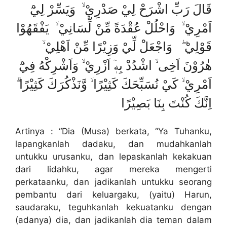
قَالَ رَبِّ اشْرَحْ لِيْ صَدْرِيْ ۙ وَيَسِّرْ لِيْٓ
اَمْرِيْ ۙ وَاحْلُلْ عُقْدَةً مِّنْ لِّسَانِيْ ۙ يَفْقَهُوْا
قَوْلِيْ ۖ وَاجْعَلْ لِّيْ وَزِيْرًا مِّنْ اَهْلِيْ ۙ
هٰرُوْنَ اَخِى ۙ اشْدُدْ بِهٖٓ اَزْرِيْ ۙ وَاَشْرِكْهُ فِيْٓ
اَمْرِيْ ۙ كَيْ نُسَبِّحَكَ كَثِيْرًا ۙ وَّنَذْكُرَكَ كَثِيْرًا ۗ
اِنَّكَ كُنْتَ بِنَا بَصِيْرًا
Artinya : “Dia (Musa) berkata, “Ya Tuhanku,
lapangkanlah dadaku, dan mudahkanlah
untukku urusanku, dan lepaskanlah kekakuan
dari lidahku, agar mereka mengerti
perkataanku, dan jadikanlah untukku seorang
pembantu dari keluargaku, (yaitu) Harun,
saudaraku, teguhkanlah kekuatanku dengan
(adanya) dia, dan jadikanlah dia teman dalam