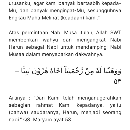
urusanku, agar kami banyak bertasbih kepada-
Mu, dan banyak mengingat-Mu, sesungguhnya
Engkau Maha Melihat (keadaan) kami.”
Atas permintaan Nabi Musa itulah, Allah SWT
memberikan wahyu dan mengangkat Nabi
Harun sebagai Nabi untuk mendampingi Nabi
Musaa dalam menyebarkan dakwahnya.
وَوَهَبْنَا لَهٗ مِنْ رَّحْمَتِنَآ اَخَاهُ هٰرُوْنَ نَبِيًّا –
٥٣
Artinya : “Dan Kami telah menganugerahkan
sebagian rahmat Kami kepadanya, yaitu
(bahwa) saudaranya, Harun, menjadi seorang
nabi.” QS. Maryam ayat 53.