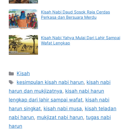
Kisah Nabi Daud Sosok Raja Cerdas
Perkasa dan Bersuara Merdu
Kisah Nabi Yahya Mulai Dari Lahir Sampai
Wafat Lengkap
Categories
Kisah
Tags
kesimpulan kisah nabi harun
,
kisah nabi
harun dan mukjizatnya
,
kisah nabi harun
lengkap dari lahir sampai wafat
,
kisah nabi
harun singkat
,
kisah nabi musa
,
kisah teladan
nabi harun
,
mukjizat nabi harun
,
tugas nabi
harun