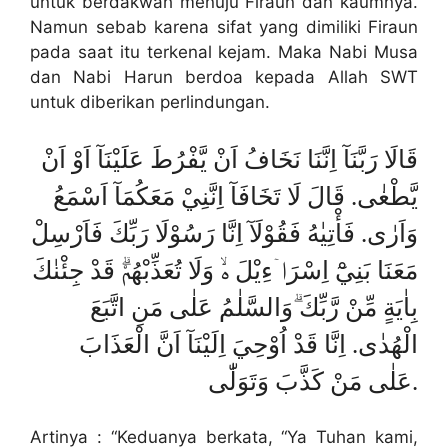
untuk berdakwah menuju Firaun dan kaumnya.
Namun sebab karena sifat yang dimiliki Firaun
pada saat itu terkenal kejam. Maka Nabi Musa
dan Nabi Harun berdoa kepada Allah SWT
untuk diberikan perlindungan.
قَالَا رَبَّنَآ اِنَّنَا نَخَافُ اَنْ يَّفْرُطَ عَلَيْنَآ اَوْ اَنْ
يَّطْغٰى. قَالَ لَا تَخَافَآ اِنَّنِيْ مَعَكُمَآ اَسْمَعُ
وَاَرٰى. فَأْتِيٰهُ فَقُوْلَآ اِنَّا رَسُوْلَا رَبِّكَ فَاَرْسِلْ
مَعَنَا بَنِيْٓ اِسْرَاۤءِيْلَ ەۙ وَلَا تُعَذِّبْهُمْۗ قَدْ جِئْنٰكَ
بِاٰيَةٍ مِّنْ رَّبِّكَ ۗوَالسَّلٰمُ عَلٰى مَنِ اتَّبَعَ
الْهُدٰى. اِنَّا قَدْ اُوْحِيَ اِلَيْنَآ اَنَّ الْعَذَابَ
عَلٰى مَنْ كَذَّبَ وَتَوَلّٰى.
Artinya : “Keduanya berkata, “Ya Tuhan kami,