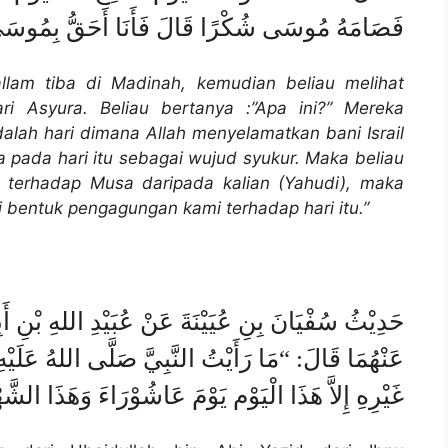
فَصَامَهُ مُوسَى شُكْرًا قَالَ فَأَنَا أَحَقُّ بِمُوسَى م
sallam tiba di Madinah, kemudian beliau melihat
i Asyura. Beliau bertanya :”Apa ini?” Mereka
dalah hari dimana Allah menyelamatkan bani Israil
pada hari itu sebagai wujud syukur. Maka beliau
k terhadap Musa daripada kalian (Yahudi), maka
 bentuk pengagungan kami terhadap hari itu.”
حَدِيْثُ سُفْيَانَ بِنِ عُيَيْنَةَ عَنْ عُبَيْدِ اللهِ بْنِ 
عَنْهُمَا قَالَ: “مَا رَأَيْتُ النَّبِيَّ صَلَّى اللهُ عَلَيْه
غَيْرِهِ إِلاَّ هَذَا الْيَوْم يَوْمَ عَاشُوْرَاءَ وَهَذَا الش