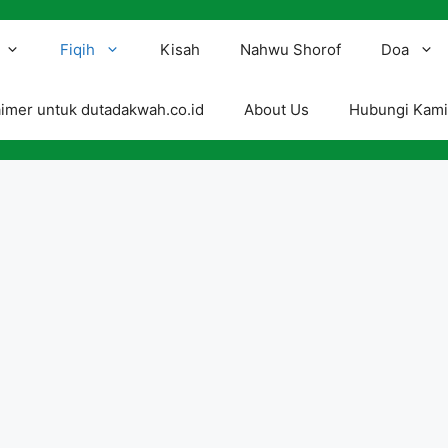
Fiqih
Kisah
Nahwu Shorof
Doa
aimer untuk dutadakwah.co.id
About Us
Hubungi Kam