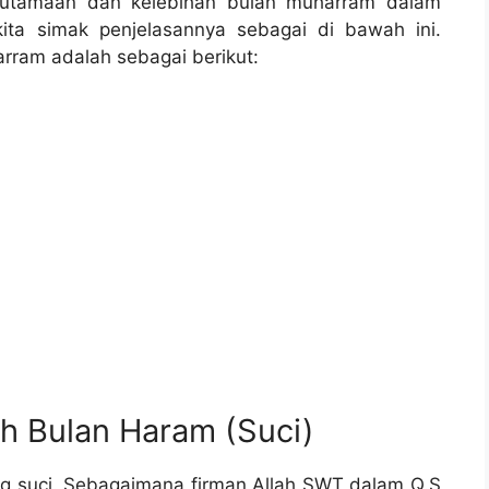
eutamaan dan kelebihan bulan muharram dalam
kita simak penjelasannya sebagai di bawah ini.
ram adalah sebagai berikut:
h Bulan Haram (Suci)
ng suci. Sebagaimana firman Allah SWT dalam Q.S