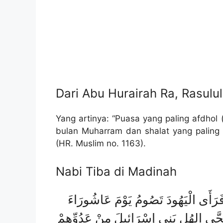
Dari Abu Hurairah Ra, Rasulu
Yang artinya: “Puasa yang paling afdhol
bulan Muharram dan shalat yang paling u
(HR. Muslim no. 1163).
Nabi Tiba di Madinah
َ فَرَأَى الْيَهُودَ تَصُومُ يَوْمَ عَاشُورَاءَ
 نَجَّى الهُل بَنِي
إِسْرَائِيلَ مِنْ عَدُوِّهِمْ