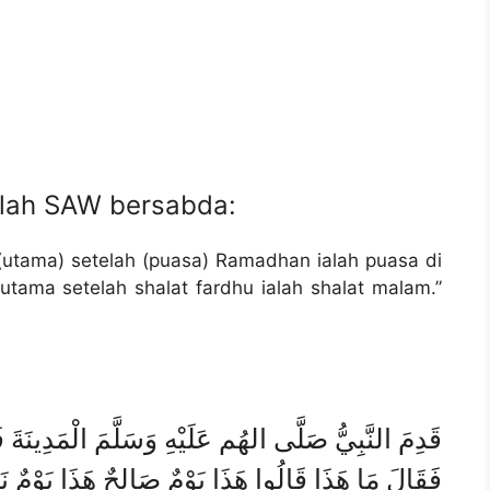
llah SAW bersabda:
 (utama) setelah (puasa) Ramadhan ialah puasa di
tama setelah shalat fardhu ialah shalat malam.”
قَدِمَ النَّبِيُّ صَلَّى الهُم عَلَيْهِ وَسَلَّمَ الْمَدِينَة
فَقَالَ مَا هَذَا قَالُوا هَذَا يَوْمٌ صَالِحٌ هَذَا يَوْمٌ