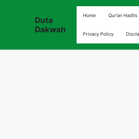
Skip
to
Home
Qur’an Hadits
Duta
content
Dakwah
Privacy Policy
Discl