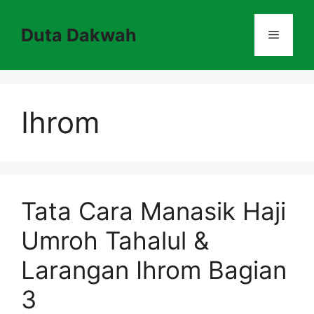
Skip
to
Duta Dakwah
Menu
content
Ihrom
Tata Cara Manasik Haji
Umroh Tahalul &
Larangan Ihrom Bagian
3