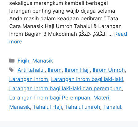
sekaligus merangkum kembali berbagai
larangan penting yang wajib dijaga selama
Anda masih dalam keadaan berihram.” Tata
Cara Manasik Haji Umroh Tahalul & Larangan
Ihrom Bagian 3 Mukodimah السَّلَامُ عَلَيْكُمْ …
Read
more
Categories
Fiqih
,
Manasik
Tags
Arti tahalul
,
Ihrom
,
Ihrom Haji
,
Ihrom Umroh
,
Larangan Ihrom
,
Larangan Ihrom bagi laki-laki
,
Larangan Ihrom bagi laki-laki dan perempuan
,
Larangan Ihrom bagi Perempuan
,
Materi
Manasik
,
Tahalul Haji
,
Tahalul umroh
,
Tahalul.