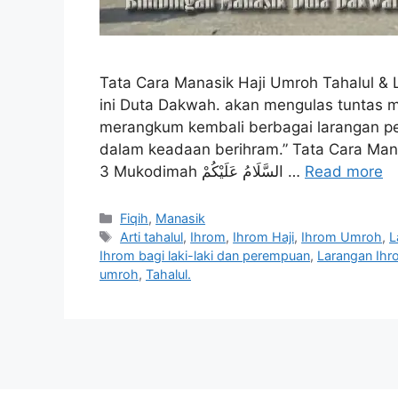
Tata Cara Manasik Haji Umroh Tahalul & 
ini Duta Dakwah. akan mengulas tuntas ma
merangkum kembali berbagai larangan pe
dalam keadaan berihram.” Tata Cara Man
3 Mukodimah السَّلَامُ عَلَيْكُمْ …
Read more
Categories
Fiqih
,
Manasik
Tags
Arti tahalul
,
Ihrom
,
Ihrom Haji
,
Ihrom Umroh
,
L
Ihrom bagi laki-laki dan perempuan
,
Larangan Ihr
umroh
,
Tahalul.