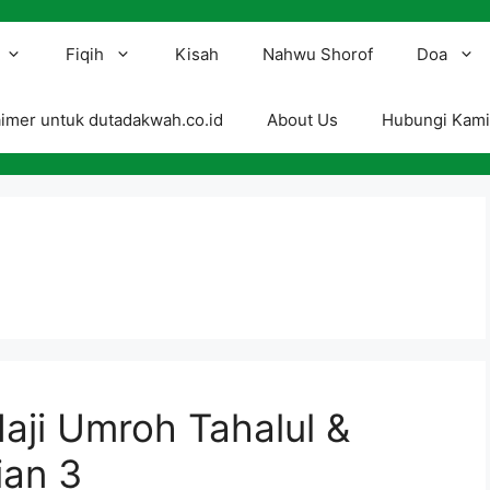
Fiqih
Kisah
Nahwu Shorof
Doa
aimer untuk dutadakwah.co.id
About Us
Hubungi Kam
aji Umroh Tahalul &
ian 3