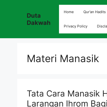
Skip
to
Home
Qur’an Hadits
Duta
content
Dakwah
Privacy Policy
Discl
Materi Manasik
Tata Cara Manasik H
Larangan Ihrom Bag