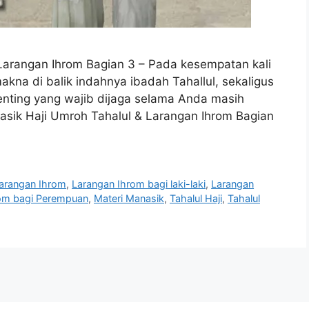
Larangan Ihrom Bagian 3 – Pada kesempatan kali
kna di balik indahnya ibadah Tahallul, sekaligus
nting yang wajib dijaga selama Anda masih
asik Haji Umroh Tahalul & Larangan Ihrom Bagian
arangan Ihrom
,
Larangan Ihrom bagi laki-laki
,
Larangan
om bagi Perempuan
,
Materi Manasik
,
Tahalul Haji
,
Tahalul