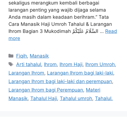
sekaligus merangkum kembali berbagai
larangan penting yang wajib dijaga selama
Anda masih dalam keadaan berihram.” Tata
Cara Manasik Haji Umroh Tahalul & Larangan
Ihrom Bagian 3 Mukodimah السَّلَامُ عَلَيْكُمْ …
Read
more
Categories
Fiqih
,
Manasik
Tags
Arti tahalul
,
Ihrom
,
Ihrom Haji
,
Ihrom Umroh
,
Larangan Ihrom
,
Larangan Ihrom bagi laki-laki
,
Larangan Ihrom bagi laki-laki dan perempuan
,
Larangan Ihrom bagi Perempuan
,
Materi
Manasik
,
Tahalul Haji
,
Tahalul umroh
,
Tahalul.