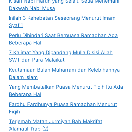
Kisah Nabi Harun yang Selalu Setia Menemani
Dakwah Nabi Musa
Inilah 3 Kehebatan Seseorang Menurut Imam
Syafi’i
Perlu Dihindari Saat Berpuasa Ramadhan Ada
Beberapa Hal
7 Kalimat Yang Dipandang Mulia Disisi Allah
SWT dan Para Malaikat
Keutamaan Bulan Muharram dan Kelebihannya
Dalam Islam
Yang Membatalkan Puasa Menurut Fiqih Itu Ada
Beberapa Hal
Fardhu Fardhunya Puasa Ramadhan Menurut
Fiqih
Terjemah Matan Jurmiyah Bab Makrifat
‘Alamatil-I’rab (2)