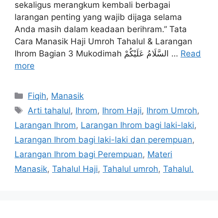
sekaligus merangkum kembali berbagai
larangan penting yang wajib dijaga selama
Anda masih dalam keadaan berihram.” Tata
Cara Manasik Haji Umroh Tahalul & Larangan
Ihrom Bagian 3 Mukodimah السَّلَامُ عَلَيْكُمْ …
Read
more
Categories
Fiqih
,
Manasik
Tags
Arti tahalul
,
Ihrom
,
Ihrom Haji
,
Ihrom Umroh
,
Larangan Ihrom
,
Larangan Ihrom bagi laki-laki
,
Larangan Ihrom bagi laki-laki dan perempuan
,
Larangan Ihrom bagi Perempuan
,
Materi
Manasik
,
Tahalul Haji
,
Tahalul umroh
,
Tahalul.