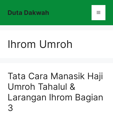
Skip
to
Duta Dakwah
Menu
content
Ihrom Umroh
Tata Cara Manasik Haji
Umroh Tahalul &
Larangan Ihrom Bagian
3