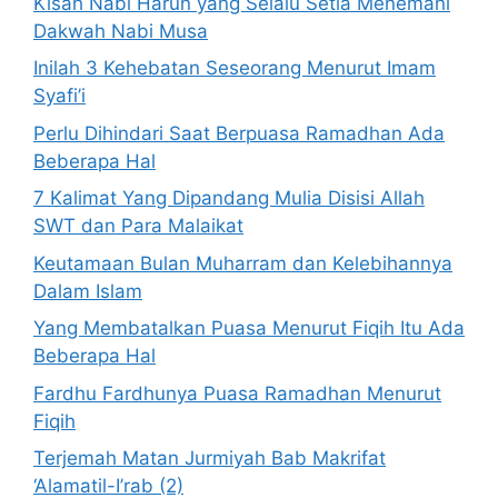
Kisah Nabi Harun yang Selalu Setia Menemani
Dakwah Nabi Musa
Inilah 3 Kehebatan Seseorang Menurut Imam
Syafi’i
Perlu Dihindari Saat Berpuasa Ramadhan Ada
Beberapa Hal
7 Kalimat Yang Dipandang Mulia Disisi Allah
SWT dan Para Malaikat
Keutamaan Bulan Muharram dan Kelebihannya
Dalam Islam
Yang Membatalkan Puasa Menurut Fiqih Itu Ada
Beberapa Hal
Fardhu Fardhunya Puasa Ramadhan Menurut
Fiqih
Terjemah Matan Jurmiyah Bab Makrifat
‘Alamatil-I’rab (2)