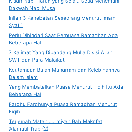
Kisah Nabi Harun yang Selalu Setia Menemani
Dakwah Nabi Musa
Inilah 3 Kehebatan Seseorang Menurut Imam
Syafi’i
Perlu Dihindari Saat Berpuasa Ramadhan Ada
Beberapa Hal
7 Kalimat Yang Dipandang Mulia Disisi Allah
SWT dan Para Malaikat
Keutamaan Bulan Muharram dan Kelebihannya
Dalam Islam
Yang Membatalkan Puasa Menurut Fiqih Itu Ada
Beberapa Hal
Fardhu Fardhunya Puasa Ramadhan Menurut
Fiqih
Terjemah Matan Jurmiyah Bab Makrifat
‘Alamatil-I’rab (2)