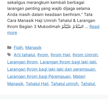
sekaligus merangkum kembali berbagai
larangan penting yang wajib dijaga selama
Anda masih dalam keadaan berihram.” Tata
Cara Manasik Haji Umroh Tahalul & Larangan
Ihrom Bagian 3 Mukodimah السَّلَامُ عَلَيْكُمْ …
Read
more
Categories
Fiqih
,
Manasik
Tags
Arti tahalul
,
Ihrom
,
Ihrom Haji
,
Ihrom Umroh
,
Larangan Ihrom
,
Larangan Ihrom bagi laki-laki
,
Larangan Ihrom bagi laki-laki dan perempuan
,
Larangan Ihrom bagi Perempuan
,
Materi
Manasik
,
Tahalul Haji
,
Tahalul umroh
,
Tahalul.