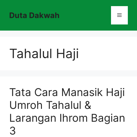
Skip
to
Duta Dakwah
Menu
content
Tahalul Haji
Tata Cara Manasik Haji
Umroh Tahalul &
Larangan Ihrom Bagian
3