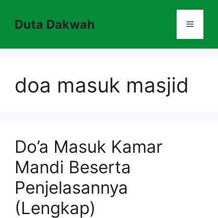
Skip
to
Duta Dakwah
Menu
content
doa masuk masjid
Do’a Masuk Kamar
Mandi Beserta
Penjelasannya
(Lengkap)