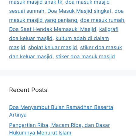
masuk masjid anak tk
,
doa masuk masjid
sesuai sunnah
,
Doa Masuk Masjid singkat
,
doa
masuk masjid yang panjang
,
doa masuk rumah
,
Doa Saat Hendak Memasuki Masjid
,
kaligrafi
doa keluar masjid
,
kultum adab di dalam
masjid
,
sholat keluar masjid
,
stiker doa masuk
dan keluar masjid
,
stiker doa masuk masjid
Recent Posts
Doa Menyambut Bulan Ramadhan Beserta
Artinya
Pengertian Riba, Macam Riba, dan Dasar
Hukumnya Menurut Islam