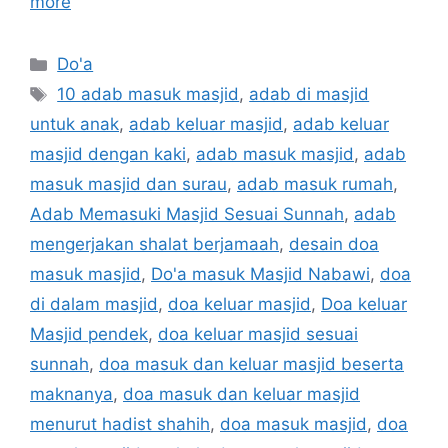
more
Categories
Do'a
Tags
10 adab masuk masjid
,
adab di masjid
untuk anak
,
adab keluar masjid
,
adab keluar
masjid dengan kaki
,
adab masuk masjid
,
adab
masuk masjid dan surau
,
adab masuk rumah
,
Adab Memasuki Masjid Sesuai Sunnah
,
adab
mengerjakan shalat berjamaah
,
desain doa
masuk masjid
,
Do'a masuk Masjid Nabawi
,
doa
di dalam masjid
,
doa keluar masjid
,
Doa keluar
Masjid pendek
,
doa keluar masjid sesuai
sunnah
,
doa masuk dan keluar masjid beserta
maknanya
,
doa masuk dan keluar masjid
menurut hadist shahih
,
doa masuk masjid
,
doa