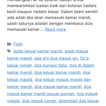
membersihkan badan baik dari kotoran hadats
kecil maupun hadats besar. Dalam Islam sendiri
ada adab jika akan memasuki kamar mandi,
salah satunya adalah dengan membaca do’a
memasuki kamar …
Read more
Categories
Fiqih
Tags
adab keluar kamar mandi
,
adab masuk
kamar mandi
,
apa arti doa masuk wc
,
Do'a
keluar rumah
,
doa bangun tidur
,
doa di dalam
kamar mandi
,
doa keluar kamar mandi
,
doa
keluar masjid
,
doa keluar masuk masjid dan
kamar mandi
,
doa masuk kamar mandi
,
doa
masuk kamar mandi sesuai sunnah
,
doa masuk
masjid
,
doa masuk rumah
,
download doa keluar