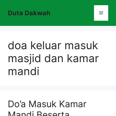
Skip
to
Duta Dakwah
Menu
content
doa keluar masuk
masjid dan kamar
mandi
Do’a Masuk Kamar
Mandi Beserta