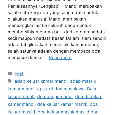
Penjelasannya (Lengkap) – Mandi merupakan
salah satu kegiatan yang sangat rutin untuk
dilakukan manusia. Mandi merupakan
menuangkan air ke seluruh badan untuk
membersihkan badan baik dari kotoran hadats
kecil maupun hadats besar. Dalam Islam sendiri
ada adab jika akan memasuki kamar mandi,
salah satunya adalah dengan membaca do’a
memasuki kamar …
Read more
Categories
Fiqih
Tags
adab keluar kamar mandi
,
adab masuk
kamar mandi
,
apa arti doa masuk wc
,
Do'a
keluar rumah
,
doa bangun tidur
,
doa di dalam
kamar mandi
,
doa keluar kamar mandi
,
doa
keluar masjid
,
doa keluar masuk masjid dan