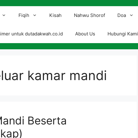
Fiqih
Kisah
Nahwu Shorof
Doa
aimer untuk dutadakwah.co.id
About Us
Hubungi Kam
luar kamar mandi
andi Beserta
gkap)