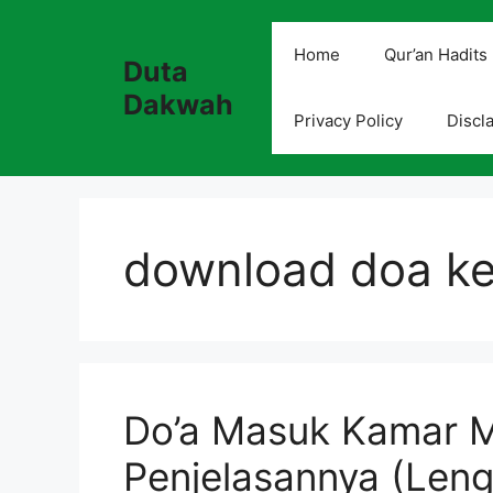
Skip
to
Home
Qur’an Hadits
Duta
content
Dakwah
Privacy Policy
Discl
download doa ke
Do’a Masuk Kamar M
Penjelasannya (Len