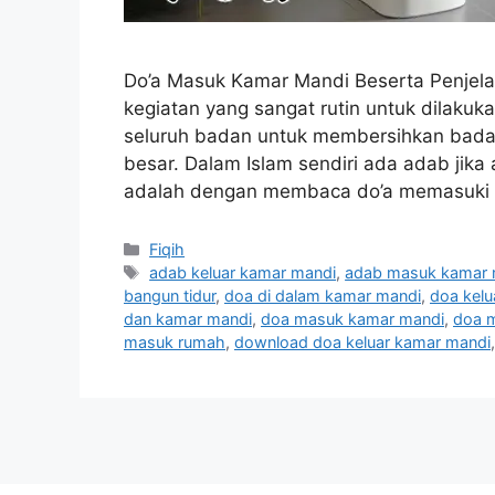
Do’a Masuk Kamar Mandi Beserta Penjela
kegiatan yang sangat rutin untuk dilaku
seluruh badan untuk membersihkan badan
besar. Dalam Islam sendiri ada adab jik
adalah dengan membaca do’a memasuki
Categories
Fiqih
Tags
adab keluar kamar mandi
,
adab masuk kamar 
bangun tidur
,
doa di dalam kamar mandi
,
doa kelu
dan kamar mandi
,
doa masuk kamar mandi
,
doa m
masuk rumah
,
download doa keluar kamar mandi