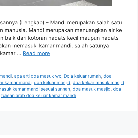
sannya (Lengkap) – Mandi merupakan salah satu
kan manusia. Mandi merupakan menuangkan air ke
 baik dari kotoran hadats kecil maupun hadats
a akan memasuki kamar mandi, salah satunya
 kamar …
Read more
mandi
,
apa arti doa masuk wc
,
Do'a keluar rumah
,
doa
ar kamar mandi
,
doa keluar masjid
,
doa keluar masuk masjid
asuk kamar mandi sesuai sunnah
,
doa masuk masjid
,
doa
,
tulisan arab doa keluar kamar mandi