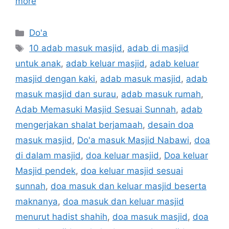
more
Categories
Do'a
Tags
10 adab masuk masjid
,
adab di masjid
untuk anak
,
adab keluar masjid
,
adab keluar
masjid dengan kaki
,
adab masuk masjid
,
adab
masuk masjid dan surau
,
adab masuk rumah
,
Adab Memasuki Masjid Sesuai Sunnah
,
adab
mengerjakan shalat berjamaah
,
desain doa
masuk masjid
,
Do'a masuk Masjid Nabawi
,
doa
di dalam masjid
,
doa keluar masjid
,
Doa keluar
Masjid pendek
,
doa keluar masjid sesuai
sunnah
,
doa masuk dan keluar masjid beserta
maknanya
,
doa masuk dan keluar masjid
menurut hadist shahih
,
doa masuk masjid
,
doa