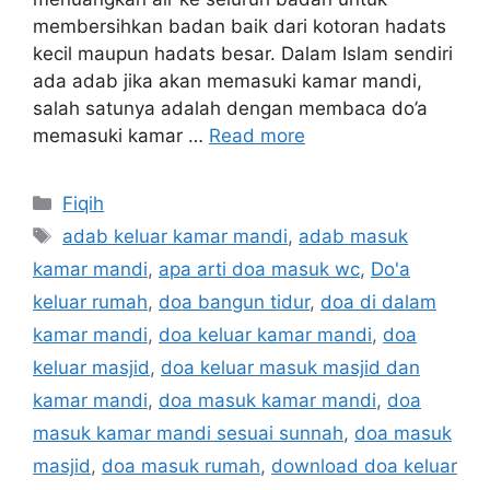
membersihkan badan baik dari kotoran hadats
kecil maupun hadats besar. Dalam Islam sendiri
ada adab jika akan memasuki kamar mandi,
salah satunya adalah dengan membaca do’a
memasuki kamar …
Read more
Categories
Fiqih
Tags
adab keluar kamar mandi
,
adab masuk
kamar mandi
,
apa arti doa masuk wc
,
Do'a
keluar rumah
,
doa bangun tidur
,
doa di dalam
kamar mandi
,
doa keluar kamar mandi
,
doa
keluar masjid
,
doa keluar masuk masjid dan
kamar mandi
,
doa masuk kamar mandi
,
doa
masuk kamar mandi sesuai sunnah
,
doa masuk
masjid
,
doa masuk rumah
,
download doa keluar