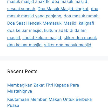
masuk masjid anak tk
,
doa masuk masjid
sesuai sunnah
,
Doa Masuk Masjid singkat
,
doa
masuk masjid yang panjang
,
doa masuk rumah
,
Doa Saat Hendak Memasuki Masjid
,
kaligrafi
doa keluar masjid
,
kultum adab di dalam
masjid
,
sholat keluar masjid
,
stiker doa masuk
dan keluar masjid
,
stiker doa masuk masjid
Recent Posts
Membagikan Zakat Fitri Kepada Para
Mustahiqnya
Keutamaan Memberi Makan Untuk Berbuka
Puasa