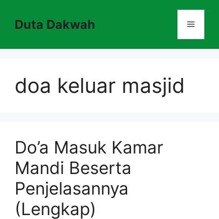
Skip
to
Duta Dakwah
Menu
content
doa keluar masjid
Do’a Masuk Kamar
Mandi Beserta
Penjelasannya
(Lengkap)