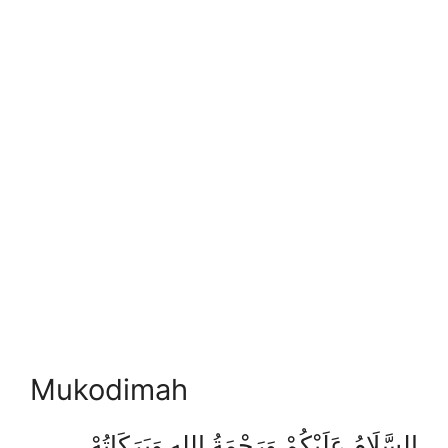
Mukodimah
السَّلَامُ عَلَيْكُمْ وَرَحْمَةُ اللهِ وَبَرَكَاتُهْ