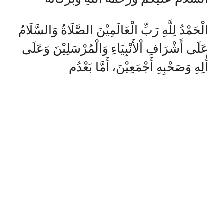
الْحَمْدُ لِلَّهِ رَبِّ الْعَالَمِيْنَ الصَّلَاةُ وَالسَّلَامُ
عَلَى أَشْرَافِ اْلأَنْبِيَاءِ وَالْمُرْسَلِيْنَ وَعَلَى
أٰلِهِ وَصَحْبِهِ أَجْمَعِيْنَ، أَمَّا بَعْدُم