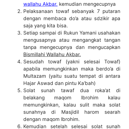
wallahu Akbar.
kemudian mengecupnya
Pelaksanaan towaf sebanyak 7 putaran
dengan membaca do’a atau sdzikir apa
saja yang kita bisa.
Setiap sampai di Rukun Yamani usahakan
mengusapnya atau mengangkat tangan
tanpa mengecupnya dan mengucapkan
Bismillahi Wallahu Akbar.
Sesudah towaf (yakni selesai Towaf)
apabila memungkinkan maka berdo’a di
Multazam (yaitu suatu tempat di antara
Hajar Aswad dan pintu Ka’bah)
Solat sunah tawaf dua roka’at di
belakang maqom Ibrohim kalau
memungkinkan, kalau sulit maka solat
sunahnya di Masjidil harom searah
dengan maqom Ibrohim.
Kemudian setelah selesai solat sunah