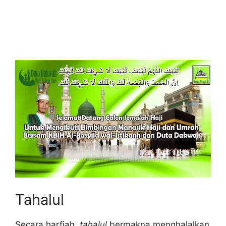
Tahalul
Secara harfiah,
tahalul
bermakna menghalalkan