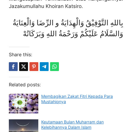
Jazakumullahu Khoiran Katsiro.
بِاللهِ التَّوْفِيْقُ وَالْهِدَايَةُ و الرِّضَا وَالْعِنَايَةُ
وَالسَّلَامُ عَلَيْكُمْ وَرَحْمَةُ اللهِ وَبَرَكَاتُهْ
Share this:
Related posts:
Membagikan Zakat Fitri Kepada Para
Mustahiqnya
Keutamaan Bulan Muharram dan
Kelebihannya Dalam Islam