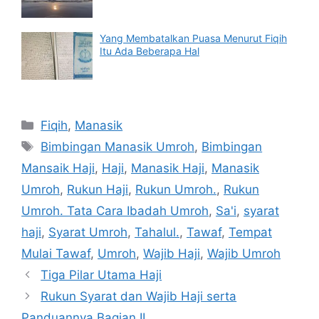
Yang Membatalkan Puasa Menurut Fiqih
Itu Ada Beberapa Hal
Categories
Fiqih
,
Manasik
Tags
Bimbingan Manasik Umroh
,
Bimbingan
Mansaik Haji
,
Haji
,
Manasik Haji
,
Manasik
Umroh
,
Rukun Haji
,
Rukun Umroh.
,
Rukun
Umroh. Tata Cara Ibadah Umroh
,
Sa'i
,
syarat
haji
,
Syarat Umroh
,
Tahalul.
,
Tawaf
,
Tempat
Mulai Tawaf
,
Umroh
,
Wajib Haji
,
Wajib Umroh
Tiga Pilar Utama Haji
Rukun Syarat dan Wajib Haji serta
Panduannya Bagian II