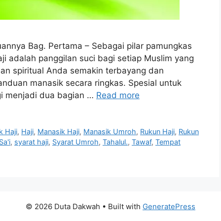
annya Bag. Pertama – Sebagai pilar pamungkas
i adalah panggilan suci bagi setiap Muslim yang
an spiritual Anda semakin terbayang dan
nduan manasik secara ringkas. Spesial untuk
agi menjadi dua bagian …
Read more
 Haji
,
Haji
,
Manasik Haji
,
Manasik Umroh
,
Rukun Haji
,
Rukun
Sa'i
,
syarat haji
,
Syarat Umroh
,
Tahalul.
,
Tawaf
,
Tempat
© 2026 Duta Dakwah
• Built with
GeneratePress