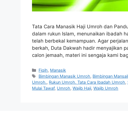
Tata Cara Manasik Haji Umroh dan Pandu
dalam rukun Islam, menunaikan ibadah haj
telah berbekal kemampuan. Agar perjalan
berkah, Duta Dakwah hadir menyajikan pa
calon jemaah, materi ini sengaja kami b
Categories
Fiqih
,
Manasik
Tags
Bimbingan Manasik Umroh
,
Bimbingan Mansaik
Umroh.
,
Rukun Umroh. Tata Cara Ibadah Umroh
,
Mulai Tawaf
,
Umroh
,
Wajib Haji
,
Wajib Umroh