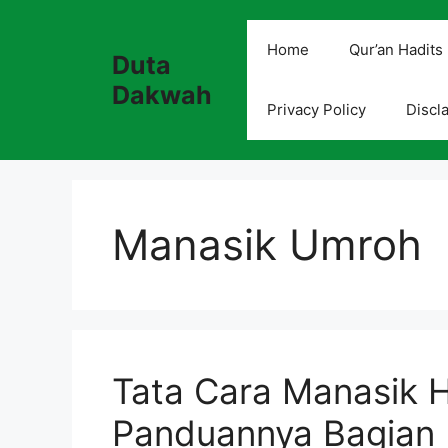
Skip
to
Home
Qur’an Hadits
Duta
content
Dakwah
Privacy Policy
Discl
Manasik Umroh
Tata Cara Manasik 
Panduannya Bagian