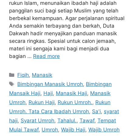
rukun Islam, menunaikan ibadah haji adalah
panggilan suci bagi setiap Muslim yang telah
berbekal kemampuan. Agar perjalanan spiritual
Anda semakin terbayang dan berkah, Duta
Dakwah hadir menyajikan panduan manasik
secara ringkas. Spesial untuk calon jemaah,
materi ini sengaja kami bagi menjadi dua
bagian …
Read more
Categories
Fiqih
,
Manasik
Tags
Bimbingan Manasik Umroh
,
Bimbingan
Mansaik Haji
,
Haji
,
Manasik Haji
,
Manasik
Umroh
,
Rukun Haji
,
Rukun Umroh.
,
Rukun
Umroh. Tata Cara Ibadah Umroh
,
Sa'i
,
syarat
haji
,
Syarat Umroh
,
Tahalul.
,
Tawaf
,
Tempat
Mulai Tawaf
,
Umroh
,
Wajib Haji
,
Wajib Umroh