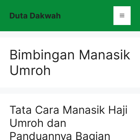
Skip
to
Duta Dakwah
Menu
content
Bimbingan Manasik
Umroh
Tata Cara Manasik Haji
Umroh dan
Panduannya Bagian