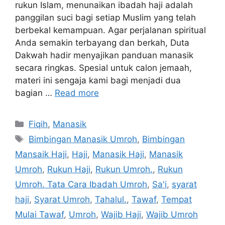
rukun Islam, menunaikan ibadah haji adalah
panggilan suci bagi setiap Muslim yang telah
berbekal kemampuan. Agar perjalanan spiritual
Anda semakin terbayang dan berkah, Duta
Dakwah hadir menyajikan panduan manasik
secara ringkas. Spesial untuk calon jemaah,
materi ini sengaja kami bagi menjadi dua
bagian …
Read more
Categories
Fiqih
,
Manasik
Tags
Bimbingan Manasik Umroh
,
Bimbingan
Mansaik Haji
,
Haji
,
Manasik Haji
,
Manasik
Umroh
,
Rukun Haji
,
Rukun Umroh.
,
Rukun
Umroh. Tata Cara Ibadah Umroh
,
Sa'i
,
syarat
haji
,
Syarat Umroh
,
Tahalul.
,
Tawaf
,
Tempat
Mulai Tawaf
,
Umroh
,
Wajib Haji
,
Wajib Umroh