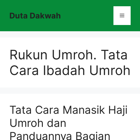
Skip
to
Duta Dakwah
Menu
content
Rukun Umroh. Tata
Cara Ibadah Umroh
Tata Cara Manasik Haji
Umroh dan
Panduannya Bagian