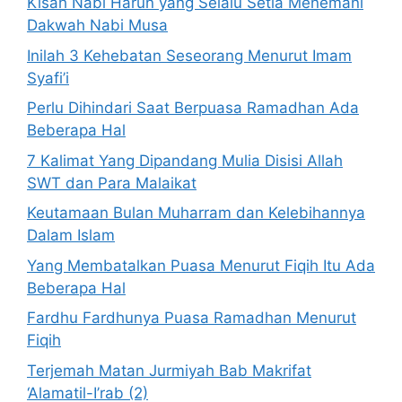
Kisah Nabi Harun yang Selalu Setia Menemani
Dakwah Nabi Musa
Inilah 3 Kehebatan Seseorang Menurut Imam
Syafi’i
Perlu Dihindari Saat Berpuasa Ramadhan Ada
Beberapa Hal
7 Kalimat Yang Dipandang Mulia Disisi Allah
SWT dan Para Malaikat
Keutamaan Bulan Muharram dan Kelebihannya
Dalam Islam
Yang Membatalkan Puasa Menurut Fiqih Itu Ada
Beberapa Hal
Fardhu Fardhunya Puasa Ramadhan Menurut
Fiqih
Terjemah Matan Jurmiyah Bab Makrifat
‘Alamatil-I’rab (2)