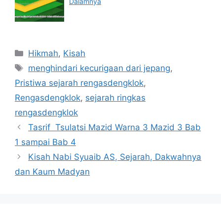
Dalamnya
Categories
Hikmah
,
Kisah
Tags
menghindari kecurigaan dari jepang
,
Pristiwa sejarah rengasdengklok
,
Rengasdengklok
,
sejarah ringkas
rengasdengklok
Tasrif Tsulatsi Mazid Warna 3 Mazid 3 Bab
1 sampai Bab 4
Kisah Nabi Syuaib AS, Sejarah, Dakwahnya
dan Kaum Madyan