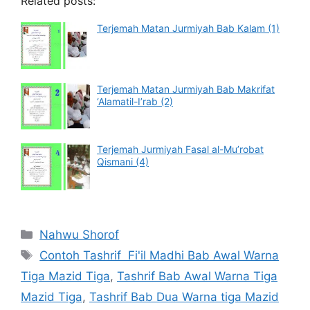
Related posts:
Terjemah Matan Jurmiyah Bab Kalam (1)
Terjemah Matan Jurmiyah Bab Makrifat
‘Alamatil-I’rab (2)
Terjemah Jurmiyah Fasal al-Mu’robat
Qismani (4)
Categories
Nahwu Shorof
Tags
Contoh Tashrif Fi'il Madhi Bab Awal Warna
Tiga Mazid Tiga
,
Tashrif Bab Awal Warna Tiga
Mazid Tiga
,
Tashrif Bab Dua Warna tiga Mazid