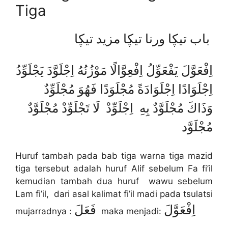
Tiga
باب تيڮا ورنا تيڮا مزيد تيڮا
اِفْعَوَّلَ يَفْعَوِّلُ اِفْعِوَّالًا مَوْزُنُهُ اِجْلَوَّدَ يَجْلَوِّدُ
اِجْلَوَادًا اِجْلَوَادَةً مُجْلَوَدًا فَهُوَ مُجْلَوِّدٌ
وَذَاكَ مُجْلَوَّدٌ بِهِ اِجْلَوِّدْ لَا تَجْلَوِّدْ مُجْلَوَّدٌ
مُجْلَوَّد
Huruf tambah pada bab tiga warna tiga mazid
tiga tersebut adalah huruf Alif sebelum Fa fi’il
kemudian tambah dua huruf wawu sebelum
Lam fi’il, dari asal kalimat fi’il madi pada tsulatsi
اِفْعَوَّلَ
فَعَلَ
mujarradnya :
maka menjadi: