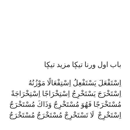
باب اول ورنا تيڮا مزيد تيڮا
اِسْتَفْعَلَ يَسْتَفْعِلُ اِسْتِفْعَالًا مَوْزُنُهُ
اِسْتَخْرَجَ يَسْتَخْرِجُ اِسْتِخْرَاجًا اِسْتِخْرَاجَةً
مُسْتَخْرَجًا فَهُوَ مُسْتَخْرِجٌ وَذَاكَ مُسْتَخْرَجٌ
اِسْتَخْرِجْ لَا تَسْتَخْرِجْ مُسْتَخْرَجٌ مُسْتَخْرَجٌ