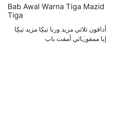
Bab Awal Warna Tiga Mazid
Tiga
أدافون ثلاثي مزيد ورنا تيڮا مزيد تيڮا
إيا ممفوۑَائي أمفت باب