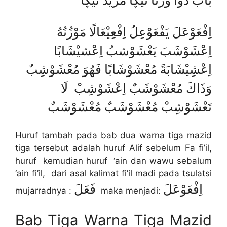
باب دوا ورنا تيڮا مزيد تيڮا
اِفْعَوْعَلَ يَفْعَوْعِلُ اِفْعِيْعَالًا مَوْزُنُهُ
اِعْشَوْشَبَ يَعْشَوْشبُ اِعْشيْشَابًا
اِعْشِيْشَابَةً مُعْشَوْشَابًا فَهُوَ مُعْشَوْشِبٌ
وَذَاكَ مُعْشَوْشَبٌ اِعْشَوْشِبْ لَا
تَعْشَوْشِبْ مُعْشَوْشَبٌ مُعْشَوْشَبٌ
Huruf tambah pada bab dua warna tiga mazid
tiga tersebut adalah huruf Alif sebelum Fa fi’il,
huruf kemudian huruf ‘ain dan wawu sebalum
‘ain fi’il, dari asal kalimat fi’il madi pada tsulatsi
اِفْعَوْعَلَ
فَعَلَ
mujarradnya :
maka menjadi:
Bab Tiga Warna Tiga Mazid