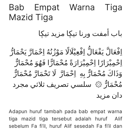
Bab Empat Warna Tiga
Mazid Tiga
باب أمفت ورنا تيڮا مزيد تيڮا
اِفْعَالَّ يَفْعَالُّ اِفْعِيْلَالًا مَوْزُنُهُ اِحْمَارَّ يَحْمَارُّ
اِحْمِيْرَارًا اِحْمِيْرَارَةً مُحْمَارًّا فَهُوَ مُحْمَارٌّ
وَذَاكَ مُحْمَارٌّ بِهِ اِحْمَارَّ لَا تَحْمَارَّ مُحْمَارٌّ
مُحْمَارٌّ ۞ سلسي تصريف ثلاثي مجرد
دان مزيد
Adapun huruf tambah pada bab empat warna
tiga mazid tiga tersebut adalah huruf Alif
sebelum Fa fi’il, huruf Alif sesedah Fa fi’il dan