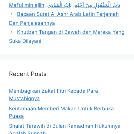
Maf’ul min ajlih
,
بَابُ الْمُنَادَى
,
بَابُ الْمَفْعُوْلِ مِنْ اَجْلِهِ
Bacaan Surat Al Ashr Arab Latin Terjemah
Dan Penjelasannya
Khutbah Tangan di Bawah dan Mereka Yang
Suka Dilayani
Recent Posts
Membagikan Zakat Fitri Kepada Para
Mustahiqnya
Keutamaan Memberi Makan Untuk Berbuka
Puasa
Shalat Tarawih di Bulan Ramadhan Hukumnya
Adalah Sunnah