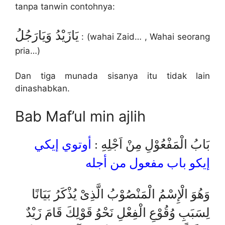
tanpa tanwin contohnya:
يَازَيْدُ وَيَارَجُلُ
: (wahai Zaid… , Wahai seorang
pria…)
Dan tiga munada sisanya itu tidak lain
dinashabkan.
Bab Maf’ul min ajlih
بَابُ الْمَفْعُوْلِ مِنْ اَجْلِهِ :
أوتوي إيكي
إيكو باب مفعول من أجله
وَهُوَ الْإِسْمُ الْمَنْصُوْبُ الَّذِىْ يُذْكَرُ بَيَانًا
لِسَبَبِ وُقُوْعِ الْفِعْلِ نَحْوُ قَوْلِكَ قَامَ زَيْدٌ