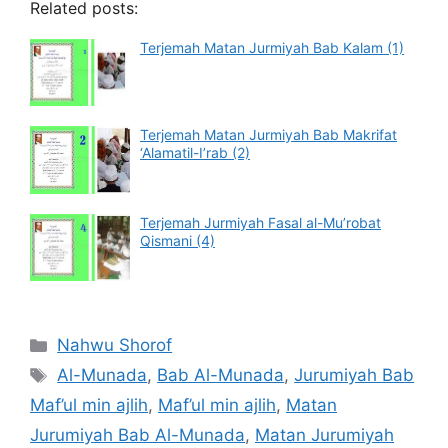
Related posts:
Terjemah Matan Jurmiyah Bab Kalam (1)
Terjemah Matan Jurmiyah Bab Makrifat
‘Alamatil-I’rab (2)
Terjemah Jurmiyah Fasal al-Mu’robat
Qismani (4)
Categories
Nahwu Shorof
Tags
Al-Munada
,
Bab Al-Munada
,
Jurumiyah Bab
Maf’ul min ajlih
,
Maf’ul min ajlih
,
Matan
Jurumiyah Bab Al-Munada
,
Matan Jurumiyah