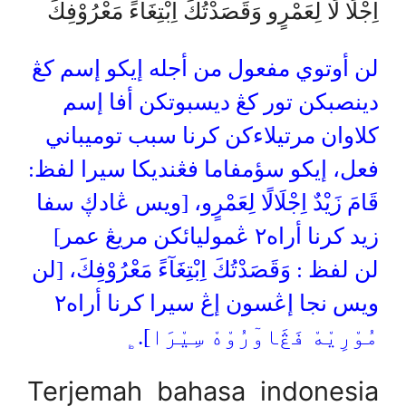
اِجْلَا لًا لِعَمْرٍو وَقَصَدْتُكَ اِبْتِغَآءً مَعْرُوْفِكَ
لن أوتوي مفعول من أجله إيكو إسم كڠ
دينصبكن تور كڠ ديسبوتكن أفا إسم
كلاوان مرتيلاءكن كرنا سبب توميباني
فعل، إيكو سؤمفاما فڠنديكا سيرا لفظ:
قَامَ زَيْدٌ اِجْلَالًا لِعَمْرٍو، [ويس ڠادڮ سفا
زيد كرنا أراه٢ ڠموليائكن مريڠ عمر]
لن لفظ : وَقَصَدْتُكَ اِبْتِغَآءً مَعْرُوْفِكَ، [لن
ويس نجا إڠسون إڠ سيرا كرنا أراه٢
مُوْرِيْهْ فَڠَاوٓرُوْهْ سِيْرَا].﯁
Terjemah bahasa indonesia