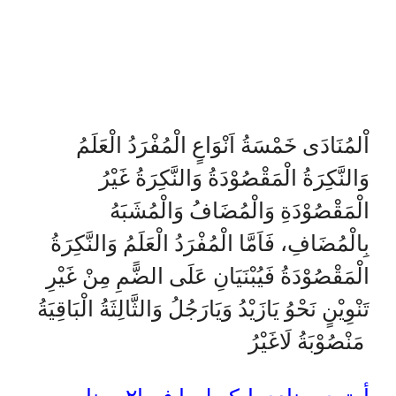
اْلمُنَادَى خَمْسَةُ اَنْوَاعٍ الْمُفْرَدُ الْعَلَمُ
وَالنَّكِرَةُ الْمَقْصُوْدَةُ وَالنَّكِرَةُ غَيْرُ
الْمَقْصُوْدَةِ وَالْمُضَافُ وَالْمُشَبَهُ
بِالْمُضَافِ، فَاَمَّا الْمُفْرَدُ الْعَلَمُ وَالنَّكِرَةُ
الْمَقْصُوْدَةُ فَيُبْنَيَانِ عَلَى الضًّمِ مِنْ غَيْرِ
تَنْوِيْنٍ نَحْوُ يَازَيْدُ وَيَارَجُلُ وَالثَّالِثَةُ الْبَاقِيَةُ
مَنْصُوْبَةُ لَاغَيْرُ