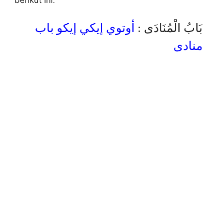
berikut ini:
بَابُ الْمُنَادَى :
أوتوي إيكي إيكو باب
منادى