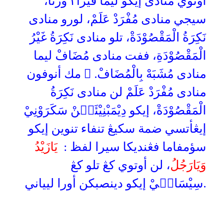
أوتوي منادى إيكو ليما فيرا٢ ورنا،
سيجي منادى مُفْرَدْ عَلَمْ، لورو منادى
نَكِرَةُ الْمَقْصُوْدَةْ، تلو منادى نَكِرَةُ غَيْرُ
الْمَقْصُوْدَةِ، ففت منادى مُضَافْ ليما
منادى مُشَبَهْ بِالْمُضَافْ. ۞ مك أنوفون
منادى مُفْرَدْ عَلَمْ لن منادى نَكِرَةُ
الْمَقْصُوْدَةْ، إيكو دِيْمَبْنِيْئَكۤنْ سَكَرَوْنِيْ
إيڠأتسي ضمة سكيڠ تنفاء تنوين إيكو
سؤمفاما فڠنديكا سيرا لفظ :
يَازَيْدُ
وَيَارَجُلُ
، لن أوتوي كڠ تلو كڠ
سِيْسَانۤيْ إيكو دينصبكن أورا ليياني.