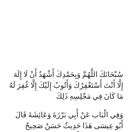
سُبْحَانَكَ اللَّهُمَّ وَبِحَمْدِكَ أَشْهَدُ أَنْ لَا إِلَهَ
إِلَّا أَنْتَ أَسْتَغْفِرُكَ وَأَتُوبُ إِلَيْكَ إِلَّا غُفِرَ لَهُ
مَا كَانَ فِي مَجْلِسِهِ ذَلِكَ
وَفِي الْبَاب عَنْ أَبِي بَرْزَةَ وَعَائِشَةَ قَالَ
أَبُو عِيسَى هَذَا حَدِيثٌ حَسَنٌ صَحِيحٌ