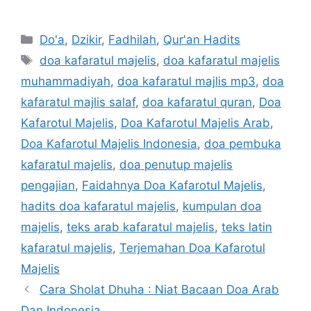
Categories
Do'a
,
Dzikir
,
Fadhilah
,
Qur'an Hadits
Tags
doa kafaratul majelis
,
doa kafaratul majelis
muhammadiyah
,
doa kafaratul majlis mp3
,
doa
kafaratul majlis salaf
,
doa kafaratul quran
,
Doa
Kafarotul Majelis
,
Doa Kafarotul Majelis Arab
,
Doa Kafarotul Majelis Indonesia
,
doa pembuka
kafaratul majelis
,
doa penutup majelis
pengajian
,
Faidahnya Doa Kafarotul Majelis
,
hadits doa kafaratul majelis
,
kumpulan doa
majelis
,
teks arab kafaratul majelis
,
teks latin
kafaratul majelis
,
Terjemahan Doa Kafarotul
Majelis
Cara Sholat Dhuha : Niat Bacaan Doa Arab
Dan Indonesia