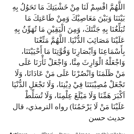
اللَّهُمَّ اقْسِمْ لَنَا مِنْ خَشْيَتِكَ مَا تَحَوُلُ بِهِ
بَيْنَنَا وَبَيْنَ مَعَاصِيْكَ وَمِنْ طَاعَتِكَ مَا
تُبَلِّغُنَا بِهِ جَنَّتَكَ، وَمِنَ الْيَقِيْنِ مَا تُهَوِّنُ بِهِ
عَلَيْنَا مَصَائِبَ الدُّنْيَا. اللَّهُمَّ مَتِّعْنَا
بِأَسْمَاعِنَا وَاَبْصَارِنَا وَقُوَّتِنَا مَا أَحْيَيْتَنَا،
وَاجْعَلْهُ الْوَارِثَ مِنَّا، وَاجْعَلْ ثَأْرَنَا عَلَى
مَنْ ظَلَمَنَا وَانْصُرْنَا عَلَى مَنْ عَادَانَا، وَلَا
تَجْعَلْ مُصِيْبَتَنَا فِيْ دِيْنِنَا، وَلَا تَجْعَلِ الدُّنْيَا
اَكْبَرَ هَمِّنَا وَلَا مَيْلَغَ عِلْمِنَا، وَلَا تُسَلِّطْ
عَلَيْنَا مَنْ لَا يَرْحَمُنَا) رواه الترمذي، قال
حديث حسن