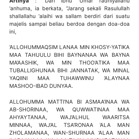
Artinya
: “Dari Ibnu ‘Umar radhiyallahu
‘anhuma, ia berkata, “Jarang sekali Rasulullah
shallallahu ‘alaihi wa sallam berdiri dari suatu
majelis sampai beliau berdoa dengan doa-doa
ini,
‘ALLOHUMMAQSIM LANAA MIN KHOSY-YATIKA
MAA TAHUULU BIHI BAYNANAA WA BAYNA
MA’AASHIK, WA MIN THOO’ATIKA MAA
TUBALLIGHUNAA BIHI JANNATAK, WA MINAL
YAQIINI MAA TUHAWWINU ‘ALAYNAA
MASHOO-IBAD DUNYAA.
ALLOHUMMA MATTI’NA BI ASMAA’INAA WA
AB-SHORINAA, WA QUWWATINAA MAA
AHYAYTANAA, WAJ’ALHUL WAARITSA
MINNAA, WAJ’AL TSA’RONAA ‘ALA MAN
ZHOLAMANAA, WAN-SHURNAA ‘ALAA MAN