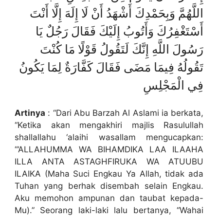
اللَّهُمَّ وَبِحَمْدِكَ أَشْهَدُ أَنْ لَا إِلَهَ إِلَّا أَنْتَ
أَسْتَغْفِرُكَ وَأَتُوبُ إِلَيْكَ فَقَالَ رَجُلٌ يَا
رَسُولَ اللَّهِ إِنَّكَ لَتَقُولُ قَوْلًا مَا كُنْتَ
تَقُولُهُ فِيمَا مَضَى فَقَالَ كَفَّارَةٌ لِمَا يَكُونُ
فِي الْمَجْلِسِ
Artinya
: “Dari Abu Barzah Al Aslami ia berkata,
“Ketika akan mengakhiri majlis Rasulullah
shallallahu ‘alaihi wasallam mengucapkan:
“‘ALLAHUMMA WA BIHAMDIKA LAA ILAAHA
ILLA ANTA ASTAGHFIRUKA WA ATUUBU
ILAIKA (Maha Suci Engkau Ya Allah, tidak ada
Tuhan yang berhak disembah selain Engkau.
Aku memohon ampunan dan taubat kepada-
Mu).” Seorang laki-laki lalu bertanya, “Wahai