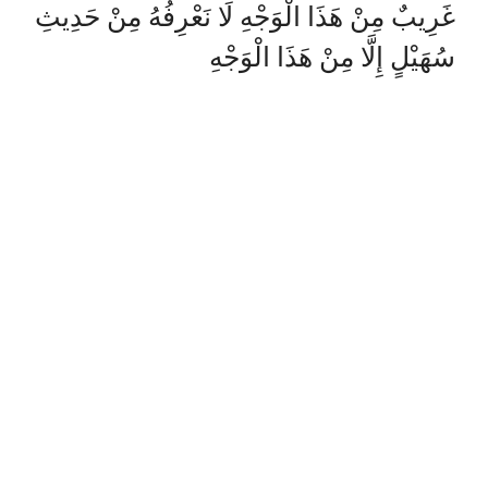
غَرِيبٌ مِنْ هَذَا الْوَجْهِ لَا نَعْرِفُهُ مِنْ حَدِيثِ
سُهَيْلٍ إِلَّا مِنْ هَذَا الْوَجْهِ