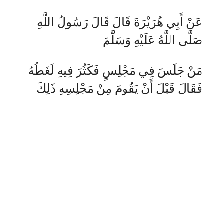
عَنْ أَبِي هُرَيْرَةَ قَالَ قَالَ رَسُولُ اللَّهِ
صَلَّى اللَّهُ عَلَيْهِ وَسَلَّمَ
مَنْ جَلَسَ فِي مَجْلِسٍ فَكَثُرَ فِيهِ لَغَطُهُ
فَقَالَ قَبْلَ أَنْ يَقُومَ مِنْ مَجْلِسِهِ ذَلِكَ