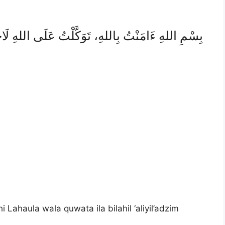
بِسْمِ اللهِ ءَامَنْتُ بِاللهِ، تَوَكَّلْتُ عَلَى اللهِ لَاحَوْل
i Lahaula wala quwata ila bilahil ‘aliyil’adzim