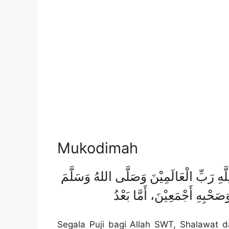
Mukodimah
ِلَّهِ رَبِّ الْعَالَمِيْنَ وَصَلَّى اللهُ وَسَلَّمَ
صَحْبِهِ أَجْمَعِيْنَ، أَمَّا بَعْدُ
Segala Puji bagi Allah SWT, Shalawat 