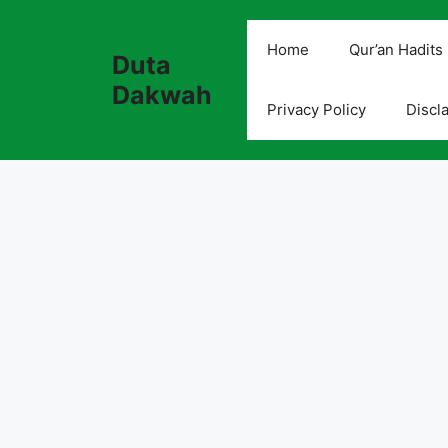
Skip
to
Home
Qur’an Hadits
Duta
content
Dakwah
Privacy Policy
Discl