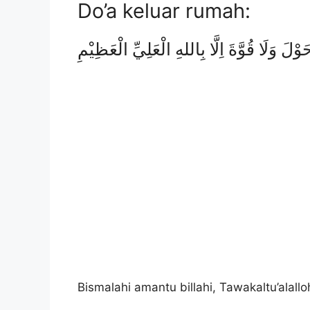
Do’a keluar rumah:
َ وَلَا قُوَّةَ اِلَّا بِاللهِ الْعَلِيِّ الْعَظِيْمِ
Bismalahi amantu billahi, Tawakaltu’alalloh