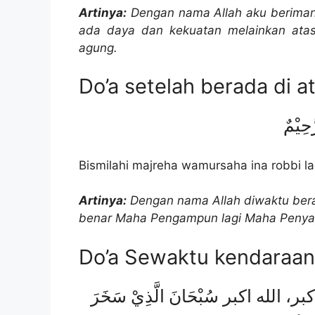
Artinya:
Dengan nama Allah aku beriman k
ada daya dan kekuatan melainkan atas
agung.
Do’a setelah berada di a
َحِيْمٌ
Bismilahi majreha wamursaha ina robbi la
Artinya:
Dengan nama Allah diwaktu ber
benar Maha Pengampun lagi Maha Penya
Do’a Sewaktu kendaraan 
 الله اكبر سُبْحَانَ الَّذِيْ سَخَرَ