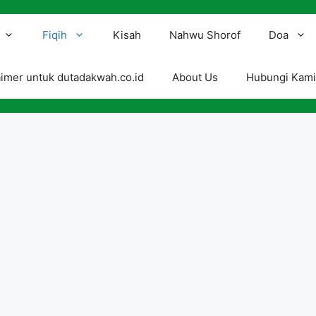
Fiqih
Kisah
Nahwu Shorof
Doa
aimer untuk dutadakwah.co.id
About Us
Hubungi Kam