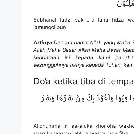
قَلِبُوْنَ
Subhanal ladzi sakhoro lana hdza w
lamunqolibun
Artinya:
Dengan nama Allah yang Maha P
Allah Maha Besar Allah Maha Besar Maha
kendaraan ini kepada kami padah
sesungguhnya hanya kepada Tuhan, kami 
Do’a ketika tiba di tempa
 مَا فِيْهَا وَاَعُوْذُ بِكَ مِنْ شَرِّهَا وَشَرِّ
Allohumma ini as-aluka khoiroha wakho
syarriha wasyari ahliha wasyari ma fiha