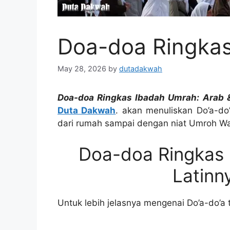
Doa-doa Ringka
May 28, 2026
by
dutadakwah
Doa-doa Ringkas Ibadah Umrah: Arab 
Duta Dakwah
. akan menuliskan Do’a-do
dari rumah sampai dengan niat Umroh Wa
Doa-doa Ringkas 
Latinn
Untuk lebih jelasnya mengenai Do’a-do’a ter