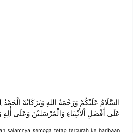
السَّلَامُ عَلَيْكُمْ وَرَحْمَةُ اللهِ وَبَرَكَاتُهْ الْحَمْدُ ل
عَلَى أَفْضَلِ اْلأَنْبِيَاءِ وَالْمُرْسَلِيْنَ وَعَلَى أٰلِهِ وَ
dan salamnya semoga tetap tercurah ke haribaan