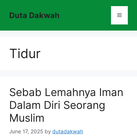
Skip
to
Duta Dakwah
Menu
content
Tidur
Sebab Lemahnya Iman
Dalam Diri Seorang
Muslim
June 17, 2025
by
dutadakwah