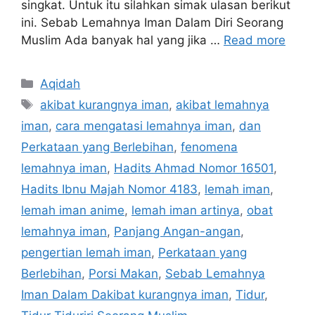
singkat. Untuk itu silahkan simak ulasan berikut
ini. Sebab Lemahnya Iman Dalam Diri Seorang
Muslim Ada banyak hal yang jika …
Read more
Categories
Aqidah
Tags
akibat kurangnya iman
,
akibat lemahnya
iman
,
cara mengatasi lemahnya iman
,
dan
Perkataan yang Berlebihan
,
fenomena
lemahnya iman
,
Hadits Ahmad Nomor 16501
,
Hadits Ibnu Majah Nomor 4183
,
lemah iman
,
lemah iman anime
,
lemah iman artinya
,
obat
lemahnya iman
,
Panjang Angan-angan
,
pengertian lemah iman
,
Perkataan yang
Berlebihan
,
Porsi Makan
,
Sebab Lemahnya
Iman Dalam Dakibat kurangnya iman
,
Tidur
,