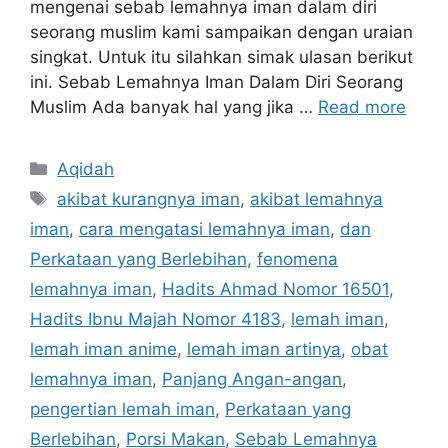
mengenai sebab lemahnya iman dalam diri
seorang muslim kami sampaikan dengan uraian
singkat. Untuk itu silahkan simak ulasan berikut
ini. Sebab Lemahnya Iman Dalam Diri Seorang
Muslim Ada banyak hal yang jika …
Read more
Categories
Aqidah
Tags
akibat kurangnya iman
,
akibat lemahnya
iman
,
cara mengatasi lemahnya iman
,
dan
Perkataan yang Berlebihan
,
fenomena
lemahnya iman
,
Hadits Ahmad Nomor 16501
,
Hadits Ibnu Majah Nomor 4183
,
lemah iman
,
lemah iman anime
,
lemah iman artinya
,
obat
lemahnya iman
,
Panjang Angan-angan
,
pengertian lemah iman
,
Perkataan yang
Berlebihan
,
Porsi Makan
,
Sebab Lemahnya