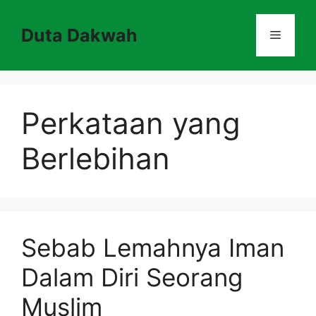
Skip
to
Duta Dakwah
Menu
content
Perkataan yang
Berlebihan
Sebab Lemahnya Iman
Dalam Diri Seorang
Muslim