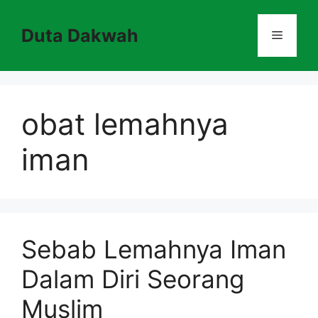
Skip
to
Duta Dakwah
Menu
content
obat lemahnya
iman
Sebab Lemahnya Iman
Dalam Diri Seorang
Muslim