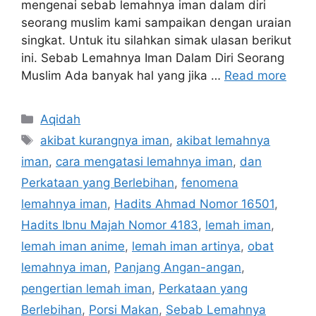
mengenai sebab lemahnya iman dalam diri
seorang muslim kami sampaikan dengan uraian
singkat. Untuk itu silahkan simak ulasan berikut
ini. Sebab Lemahnya Iman Dalam Diri Seorang
Muslim Ada banyak hal yang jika …
Read more
Categories
Aqidah
Tags
akibat kurangnya iman
,
akibat lemahnya
iman
,
cara mengatasi lemahnya iman
,
dan
Perkataan yang Berlebihan
,
fenomena
lemahnya iman
,
Hadits Ahmad Nomor 16501
,
Hadits Ibnu Majah Nomor 4183
,
lemah iman
,
lemah iman anime
,
lemah iman artinya
,
obat
lemahnya iman
,
Panjang Angan-angan
,
pengertian lemah iman
,
Perkataan yang
Berlebihan
,
Porsi Makan
,
Sebab Lemahnya