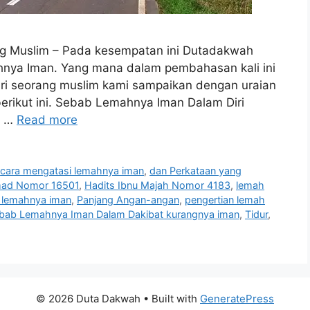
g Muslim – Pada kesempatan ini Dutadakwah
ya Iman. Yang mana dalam pembahasan kali ini
ri seorang muslim kami sampaikan dengan uraian
 berikut ini. Sebab Lemahnya Iman Dalam Diri
a …
Read more
,
cara mengatasi lemahnya iman
,
dan Perkataan yang
mad Nomor 16501
,
Hadits Ibnu Majah Nomor 4183
,
lemah
 lemahnya iman
,
Panjang Angan-angan
,
pengertian lemah
bab Lemahnya Iman Dalam Dakibat kurangnya iman
,
Tidur
,
© 2026 Duta Dakwah
• Built with
GeneratePress