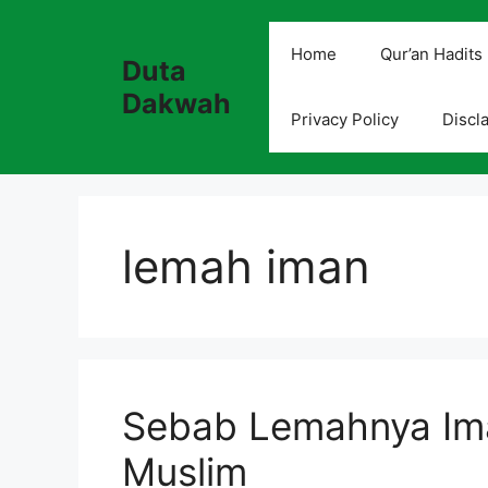
Skip
to
Home
Qur’an Hadits
Duta
content
Dakwah
Privacy Policy
Discl
lemah iman
Sebab Lemahnya Ima
Muslim