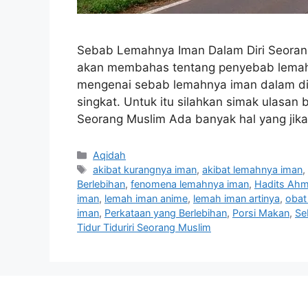
Sebab Lemahnya Iman Dalam Diri Seoran
akan membahas tentang penyebab lemahn
mengenai sebab lemahnya iman dalam di
singkat. Untuk itu silahkan simak ulasan
Seorang Muslim Ada banyak hal yang jik
Categories
Aqidah
Tags
akibat kurangnya iman
,
akibat lemahnya iman
Berlebihan
,
fenomena lemahnya iman
,
Hadits Ah
iman
,
lemah iman anime
,
lemah iman artinya
,
obat
iman
,
Perkataan yang Berlebihan
,
Porsi Makan
,
Se
Tidur Tiduriri Seorang Muslim