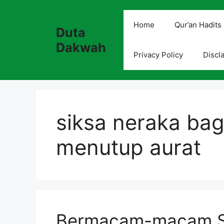
Skip
to
Home
Qur’an Hadits
Duta
content
Dakwah
Privacy Policy
Discl
siksa neraka bag
menutup aurat
Bermacam-macam Si