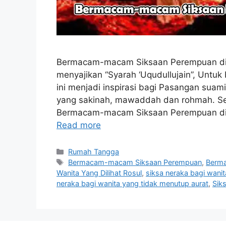
Bermacam-macam Siksaan Perempuan di A
menyajikan “Syarah ‘Uqudullujain”, Untu
ini menjadi inspirasi bagi Pasangan suam
yang sakinah, mawaddah dan rohmah. Sem
Bermacam-macam Siksaan Perempuan di Ak
Read more
Categories
Rumah Tangga
Tags
Bermacam-macam Siksaan Perempuan
,
Berma
Wanita Yang Dilihat Rosul
,
siksa neraka bagi wanit
neraka bagi wanita yang tidak menutup aurat
,
Sik