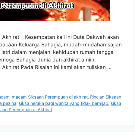
khirat – Kesempatan kali ini Duta Dakwah akan
k bacaan Keluarga Bahagia, mudah-mudahan sajian
i istri dalam menjalani kehidupan rumah tangga
oga Bahagia dunia dan akhirat amiin.
hirat Pada Risalah ini kami akan tuliskan …
cam-macam Siksaan Perempuan di akhirat
,
Rincian Siksaan
a pezina
,
siksa neraka bagi wanita yang tidak berhijab
,
siksa
saan Perempuan di Akhirat