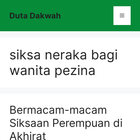
Skip
to
Duta Dakwah
Menu
content
siksa neraka bagi
wanita pezina
Bermacam-macam
Siksaan Perempuan di
Akhirat