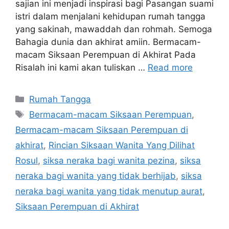
sajian ini menjadi inspirasi bagi Pasangan suami
istri dalam menjalani kehidupan rumah tangga
yang sakinah, mawaddah dan rohmah. Semoga
Bahagia dunia dan akhirat amiin. Bermacam-
macam Siksaan Perempuan di Akhirat Pada
Risalah ini kami akan tuliskan …
Read more
Categories
Rumah Tangga
Tags
Bermacam-macam Siksaan Perempuan
,
Bermacam-macam Siksaan Perempuan di
akhirat
,
Rincian Siksaan Wanita Yang Dilihat
Rosul
,
siksa neraka bagi wanita pezina
,
siksa
neraka bagi wanita yang tidak berhijab
,
siksa
neraka bagi wanita yang tidak menutup aurat
,
Siksaan Perempuan di Akhirat