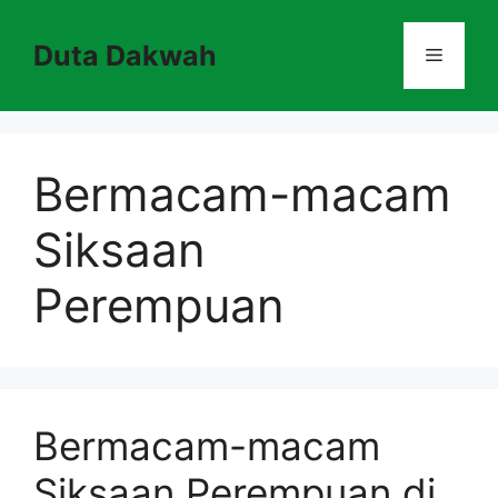
Skip
to
Duta Dakwah
Menu
content
Bermacam-macam
Siksaan
Perempuan
Bermacam-macam
Siksaan Perempuan di