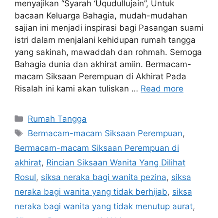
menyajikan “Syarah ‘Uqudullujain”, Untuk
bacaan Keluarga Bahagia, mudah-mudahan
sajian ini menjadi inspirasi bagi Pasangan suami
istri dalam menjalani kehidupan rumah tangga
yang sakinah, mawaddah dan rohmah. Semoga
Bahagia dunia dan akhirat amiin. Bermacam-
macam Siksaan Perempuan di Akhirat Pada
Risalah ini kami akan tuliskan …
Read more
Categories
Rumah Tangga
Tags
Bermacam-macam Siksaan Perempuan
,
Bermacam-macam Siksaan Perempuan di
akhirat
,
Rincian Siksaan Wanita Yang Dilihat
Rosul
,
siksa neraka bagi wanita pezina
,
siksa
neraka bagi wanita yang tidak berhijab
,
siksa
neraka bagi wanita yang tidak menutup aurat
,