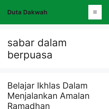
Skip
to
Duta Dakwah
Menu
content
sabar dalam
berpuasa
Belajar Ikhlas Dalam
Menjalankan Amalan
Ramadhan