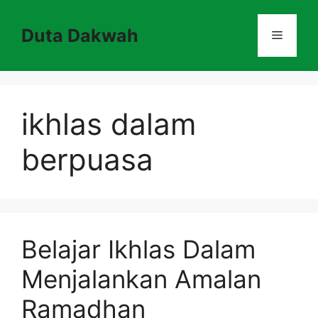
Skip
to
Duta Dakwah
Menu
content
ikhlas dalam
berpuasa
Belajar Ikhlas Dalam
Menjalankan Amalan
Ramadhan