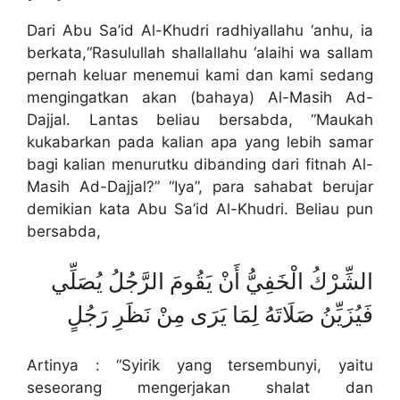
Dari Abu Sa’id Al-Khudri radhiyallahu ‘anhu, ia
berkata,“Rasulullah shallallahu ‘alaihi wa sallam
pernah keluar menemui kami dan kami sedang
mengingatkan akan (bahaya) Al-Masih Ad-
Dajjal. Lantas beliau bersabda, “Maukah
kukabarkan pada kalian apa yang lebih samar
bagi kalian menurutku dibanding dari fitnah Al-
Masih Ad-Dajjal?” “Iya”, para sahabat berujar
demikian kata Abu Sa’id Al-Khudri. Beliau pun
bersabda,
الشِّرْكُ الْخَفِيُّ أَنْ يَقُومَ الرَّجُلُ يُصَلِّي
فَيُزَيِّنُ صَلَاتَهُ لِمَا يَرَى مِنْ نَظَرِ رَجُلٍ
Artinya : “Syirik yang tersembunyi, yaitu
seseorang mengerjakan shalat dan