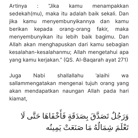
Artinya : “Jika kamu menampakkan
sedekah(mu), maka itu adalah baik sekali. Dan
jika kamu menyembunyikannya dan kamu
berikan kepada orang-orang fakir, maka
menyembunyikan itu lebih baik bagimu. Dan
Allah akan menghapuskan dari kamu sebagian
kesalahan-kesalahanmu; Allah mengetahui apa
yang kamu kerjakan.” (QS. Al-Baqarah ayat 271)
Juga Nabi shallallahu ‘alaihi wa
sallammengatakan mengenai tujuh orang yang
akan mendapatkan naungan Allah pada hari
kiamat,
وَرَجُلٌ تَصَدَّقَ بِصَدَقَةٍ فَأَخْفَاهَا حَتَّى لَا
تَعْلَمَ شِمَالُهُ مَا صَنَعَتْ يَمِينُه