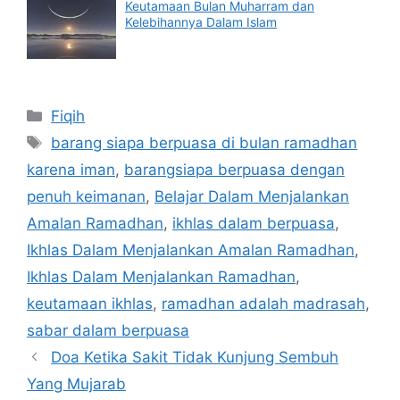
Keutamaan Bulan Muharram dan
Kelebihannya Dalam Islam
Categories
Fiqih
Tags
barang siapa berpuasa di bulan ramadhan
karena iman
,
barangsiapa berpuasa dengan
penuh keimanan
,
Belajar Dalam Menjalankan
Amalan Ramadhan
,
ikhlas dalam berpuasa
,
Ikhlas Dalam Menjalankan Amalan Ramadhan
,
Ikhlas Dalam Menjalankan Ramadhan
,
keutamaan ikhlas
,
ramadhan adalah madrasah
,
sabar dalam berpuasa
Doa Ketika Sakit Tidak Kunjung Sembuh
Yang Mujarab