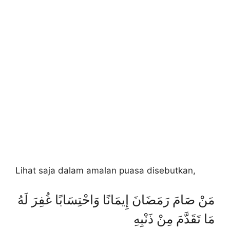
Lihat saja dalam amalan puasa disebutkan,
مَنْ صَامَ رَمَضَانَ إِيمَانًا وَاحْتِسَابًا غُفِرَ لَهُ
مَا تَقَدَّمَ مِنْ ذَنْبِهِ