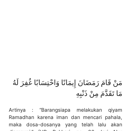
مَنْ قَامَ رَمَضَانَ إِيمَانًا وَاحْتِسَابًا غُفِرَ لَهُ
مَا تَقَدَّمَ مِنْ ذَنْبِهِ
Artinya : “Barangsiapa melakukan qiyam
Ramadhan karena iman dan mencari pahala,
maka dosa-dosanya yang telah lalu akan