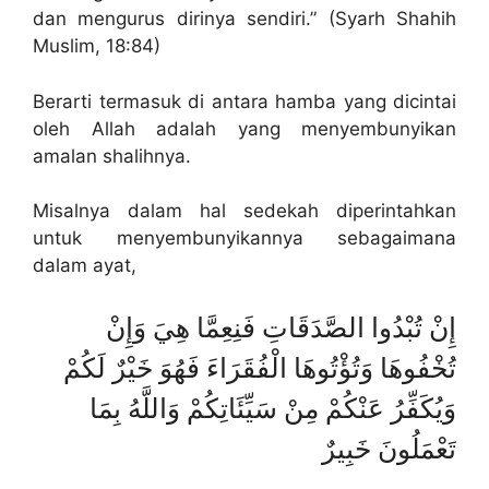
dan mengurus dirinya sendiri.” (Syarh Shahih
Muslim, 18:84)
Berarti termasuk di antara hamba yang dicintai
oleh Allah adalah yang menyembunyikan
amalan shalihnya.
Misalnya dalam hal sedekah diperintahkan
untuk menyembunyikannya sebagaimana
dalam ayat,
إِنْ تُبْدُوا الصَّدَقَاتِ فَنِعِمَّا هِيَ وَإِنْ
تُخْفُوهَا وَتُؤْتُوهَا الْفُقَرَاءَ فَهُوَ خَيْرٌ لَكُمْ
وَيُكَفِّرُ عَنْكُمْ مِنْ سَيِّئَاتِكُمْ وَاللَّهُ بِمَا
تَعْمَلُونَ خَبِيرٌ