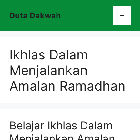
Skip
to
Duta Dakwah
Menu
content
Ikhlas Dalam
Menjalankan
Amalan Ramadhan
Belajar Ikhlas Dalam
Menjalankan Amalan