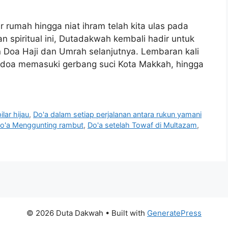
 rumah hingga niat ihram telah kita ulas pada
n spiritual ini, Dutadakwah kembali hadir untuk
Doa Haji dan Umrah selanjutnya. Lembaran kali
an doa memasuki gerbang suci Kota Makkah, hingga
lar hijau
,
Do'a dalam setiap perjalanan antara rukun yamani
o'a Menggunting rambut
,
Do'a setelah Towaf di Multazam
,
© 2026 Duta Dakwah
• Built with
GeneratePress