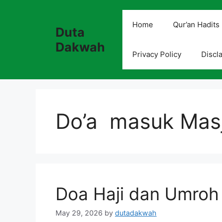
Skip
to
Home
Qur’an Hadits
Duta
content
Dakwah
Privacy Policy
Discl
Do’a masuk Masj
Doa Haji dan Umroh
May 29, 2026
by
dutadakwah