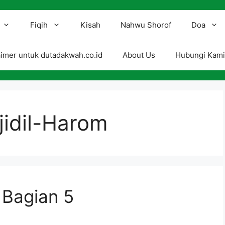
Fiqih
Kisah
Nahwu Shorof
Doa
aimer untuk dutadakwah.co.id
About Us
Hubungi Kam
idil-Harom
 Bagian 5