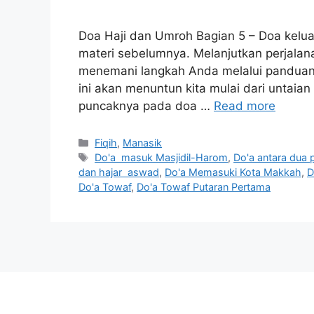
Doa Haji dan Umroh Bagian 5 – Doa keluar
materi sebelumnya. Melanjutkan perjalana
menemani langkah Anda melalui panduan 
ini akan menuntun kita mulai dari untai
puncaknya pada doa …
Read more
Categories
Fiqih
,
Manasik
Tags
Do'a masuk Masjidil-Harom
,
Do'a antara dua pi
dan hajar aswad
,
Do'a Memasuki Kota Makkah
,
D
Do'a Towaf
,
Do'a Towaf Putaran Pertama