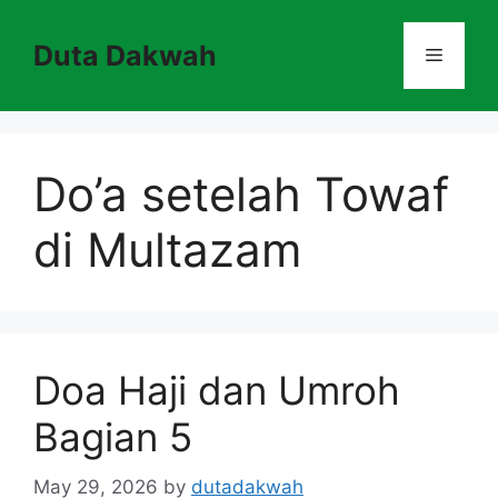
Skip
to
Duta Dakwah
Menu
content
Do’a setelah Towaf
di Multazam
Doa Haji dan Umroh
Bagian 5
May 29, 2026
by
dutadakwah