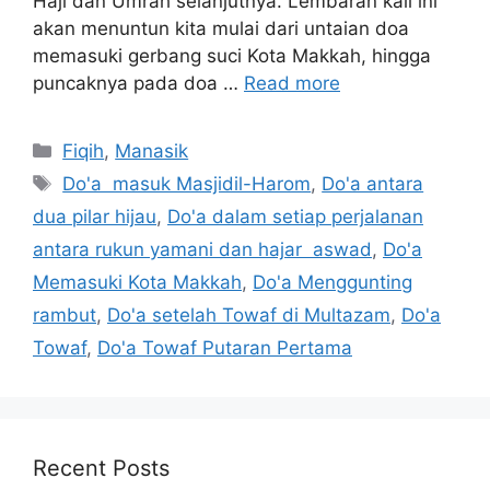
Haji dan Umrah selanjutnya. Lembaran kali ini
akan menuntun kita mulai dari untaian doa
memasuki gerbang suci Kota Makkah, hingga
puncaknya pada doa …
Read more
Categories
Fiqih
,
Manasik
Tags
Do'a masuk Masjidil-Harom
,
Do'a antara
dua pilar hijau
,
Do'a dalam setiap perjalanan
antara rukun yamani dan hajar aswad
,
Do'a
Memasuki Kota Makkah
,
Do'a Menggunting
rambut
,
Do'a setelah Towaf di Multazam
,
Do'a
Towaf
,
Do'a Towaf Putaran Pertama
Recent Posts