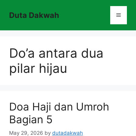
Skip
to
Duta Dakwah
Menu
content
Do’a antara dua
pilar hijau
Doa Haji dan Umroh
Bagian 5
May 29, 2026
by
dutadakwah