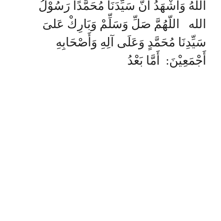
اللهُ وَأَشْهَدُ أَنَّ سَيِّدَنَا مُحَمَّدًا رَسُوْلُ
الله اللّهُمَّ صَلِّ وَسَلِّمْ وَبَارِكْ عَلىَ
سَيِّدِنَا مُحَمَّدٍ وَعَلَى آلِهِ وَأَصْحَابِهِ
أَجْمَعِيْنَ: أَمَّا بَعْدُ