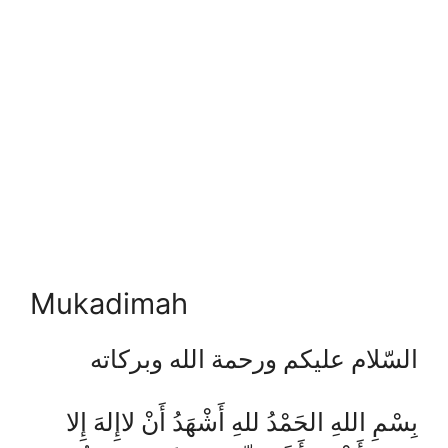
Mukadimah
السّلام عليكم ورحمة الله وبركاته
بِسْمِ اللهِ الحَمْدُ للهِ أَشْهَدُ أَنْ لاإِلهَ إِلا