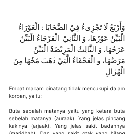
وَأَرْبَعٌ لَا تَجْزِىءُ فِيْ الضَّحَايَا : الْعَوْرَاءُ
الْبَيِّنُ عَوْرُهَا، وَ الثَّانِيْ الْعَرْجَاءُ الْبَيِّنُ
عَرَجُهَا، وَ الثَّالِثُ الْمَرِيْضَةُ الْبَيِّنُ
مَرَضُهَا، و الْعَجْفَاءُ الَّتِيْ ذَهَبَ مُخُهَا مِنَ
الْهُزَالِ
Empat macam binatang tidak mencukupi dalam
korban, yaitu:
Buta sebalah matanya yaitu yang ketara buta
sebelah matanya (auraak). Yang jelas pincang
kakinya (arjaak). Yang jelas sakit badannya
(maridhah). Dan yang sakit otak yang hilang