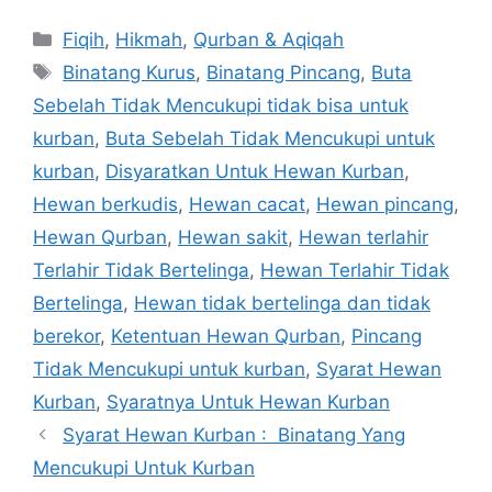
Categories
Fiqih
,
Hikmah
,
Qurban & Aqiqah
Tags
Binatang Kurus
,
Binatang Pincang
,
Buta
Sebelah Tidak Mencukupi tidak bisa untuk
kurban
,
Buta Sebelah Tidak Mencukupi untuk
kurban
,
Disyaratkan Untuk Hewan Kurban
,
Hewan berkudis
,
Hewan cacat
,
Hewan pincang
,
Hewan Qurban
,
Hewan sakit
,
Hewan terlahir
Terlahir Tidak Bertelinga
,
Hewan Terlahir Tidak
Bertelinga
,
Hewan tidak bertelinga dan tidak
berekor
,
Ketentuan Hewan Qurban
,
Pincang
Tidak Mencukupi untuk kurban
,
Syarat Hewan
Kurban
,
Syaratnya Untuk Hewan Kurban
Syarat Hewan Kurban : Binatang Yang
Mencukupi Untuk Kurban