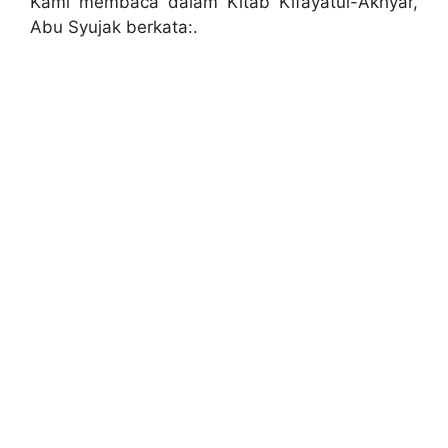
Kami membaca dalam Kitab Kifayatul-Akhyar,
Abu Syujak berkata:.