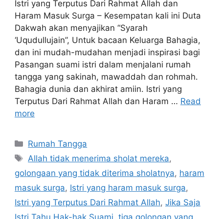
Istri yang Terputus Dari Rahmat Allah dan
Haram Masuk Surga – Kesempatan kali ini Duta
Dakwah akan menyajikan “Syarah
‘Uqudullujain”, Untuk bacaan Keluarga Bahagia,
dan ini mudah-mudahan menjadi inspirasi bagi
Pasangan suami istri dalam menjalani rumah
tangga yang sakinah, mawaddah dan rohmah.
Bahagia dunia dan akhirat amiin. Istri yang
Terputus Dari Rahmat Allah dan Haram …
Read
more
Categories
Rumah Tangga
Tags
Allah tidak menerima sholat mereka
,
golongaan yang tidak diterima sholatnya
,
haram
masuk surga
,
Istri yang haram masuk surga
,
Istri yang Terputus Dari Rahmat Allah
,
Jika Saja
Istri Tahu Hak-hak Suami
,
tiga golongan yang