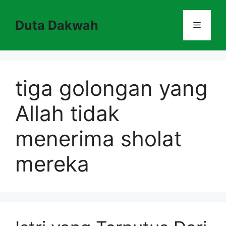
Skip
to
Duta Dakwah
Menu
content
tiga golongan yang
Allah tidak
menerima sholat
mereka