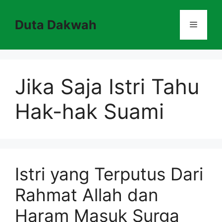
Skip
to
Duta Dakwah
Menu
content
Jika Saja Istri Tahu
Hak-hak Suami
Istri yang Terputus Dari
Rahmat Allah dan
Haram Masuk Surga