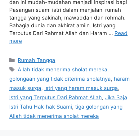
dan ini mudah-mudahan menjadi inspirasi bagi
Pasangan suami istri dalam menjalani rumah
tangga yang sakinah, mawaddah dan rohmah.
Bahagia dunia dan akhirat amiin. Istri yang
Terputus Dari Rahmat Allah dan Haram …
Read
more
Categories
Rumah Tangga
Tags
Allah tidak menerima sholat mereka
,
golongaan yang tidak diterima sholatnya
,
haram
masuk surga
,
Istri yang haram masuk surga
,
Istri yang Terputus Dari Rahmat Allah
,
Jika Saja
Istri Tahu Hak-hak Suami
,
tiga golongan yang
Allah tidak menerima sholat mereka