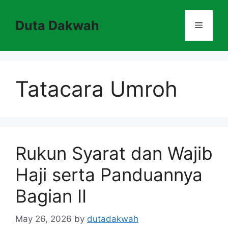
Skip
to
Duta Dakwah
Menu
content
Tatacara Umroh
Rukun Syarat dan Wajib
Haji serta Panduannya
Bagian II
May 26, 2026
by
dutadakwah