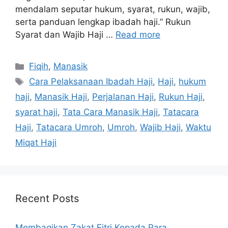
mendalam seputar hukum, syarat, rukun, wajib,
serta panduan lengkap ibadah haji.” Rukun
Syarat dan Wajib Haji …
Read more
Categories
Fiqih
,
Manasik
Tags
Cara Pelaksanaan Ibadah Haji
,
Haji
,
hukum
haji
,
Manasik Haji
,
Perjalanan Haji
,
Rukun Haji
,
syarat haji
,
Tata Cara Manasik Haji
,
Tatacara
Haji
,
Tatacara Umroh
,
Umroh
,
Wajib Haji
,
Waktu
Miqat Haji
Recent Posts
Membagikan Zakat Fitri Kepada Para