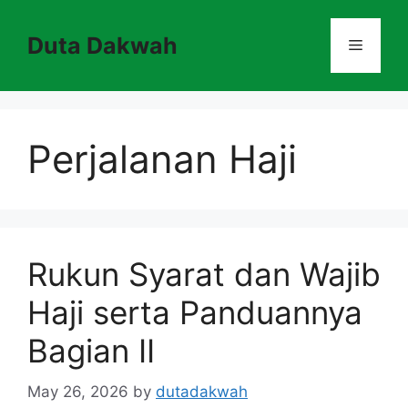
Skip
to
Duta Dakwah
Menu
content
Perjalanan Haji
Rukun Syarat dan Wajib
Haji serta Panduannya
Bagian II
May 26, 2026
by
dutadakwah