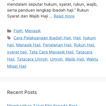
mendalam seputar hukum, syarat, rukun, wajib,
serta panduan lengkap ibadah haji.” Rukun
Syarat dan Wajib Haji …
Read more
Categories
Fiqih
,
Manasik
Tags
Cara Pelaksanaan Ibadah Haji
,
Haji
,
hukum
haji
,
Manasik Haji
,
Perjalanan Haji
,
Rukun Haji
,
syarat haji
,
Tata Cara Manasik Haji
,
Tatacara
Haji
,
Tatacara Umroh
,
Umroh
,
Wajib Haji
,
Waktu
Miqat Haji
Recent Posts
Membagikan Zakat Fitri Kepada Para